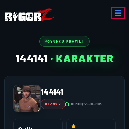
OYUNCU PROFILI
144141
· KARAKTER
144141
Kuruluş 29-01-2015
KLANSIZ