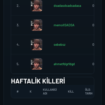
2.
dsadasdsadsadasa
0
3.
memolISADSA
0
4.
sebebsz
0
5.
ahmetfdgrfdgd
0
HAFTALIK KILLERI
KULLANICI
ÖLD.
#
K
KILL
ADI
TARIH