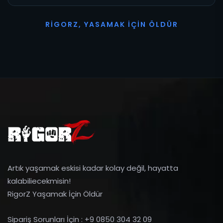
R
I
G
O
R
Z
,
Y
A
S
A
M
A
K
İ
Ç
I
N
Ö
L
D
Ü
R
Artık yaşamak eskisi kadar kolay değil, hayatta
kalabiliecekmisin!
RigorZ Yaşamak İçin Öldür
Sipariş Sorunları İçin : +9 0850 304 32 09