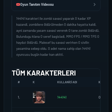
Oyun Tanıtım Videosu
144141 karakteri ile zombi savasi yaparak 0 kadar XP
kazandi, zombilere öldürülmeden 0 dakika hayatta kaldi,
ayni zamanda yasam savasi vererek 0 tane zombi öldürdü.
Bulundugu klana 0 seref bagisladi, MMO FPS / MMO TPS 0
haydut öldürdü. Malesef bu savasi verirken 0 sivilin
yasamina sebep oldu. 0 adet nama sahip olan 144141
oyuncusu bugün kadar kan akitti.
TÜM KARAKTERLERI
#
K
KULLANICI ADI
K.SEREFI
1.
144141
0