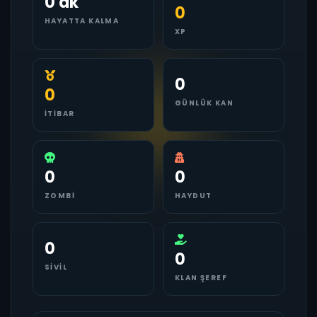
0 dk
0
HAYATTA KALMA
XP
0
0
GÜNLÜK KAN
İTIBAR
0
0
ZOMBI
HAYDUT
0
0
SIVIL
KLAN ŞEREF