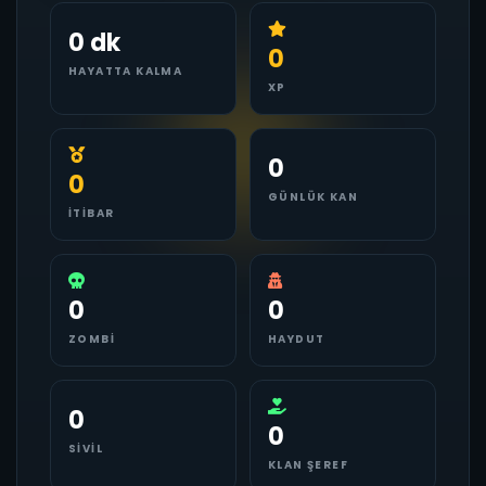
0 dk
0
HAYATTA KALMA
XP
0
0
GÜNLÜK KAN
İTIBAR
0
0
ZOMBI
HAYDUT
0
0
SIVIL
KLAN ŞEREF