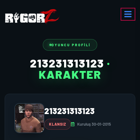
OYUNCU PROFILI
213231313123
·
KARAKTER
213231313123
Kuruluş 30-01-2015
KLANSIZ