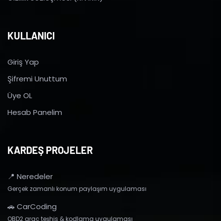
KULLANICI
Giriş Yap
Şifremi Unuttum
Üye OL
Hesab Panelim
KARDEŞ PROJELER
📍 Neredeler
Gerçek zamanlı konum paylaşım uygulaması
🚗 CarCoding
OBD2 araç teşhis & kodlama uygulaması