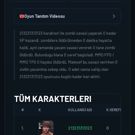
Oyun Tanıtım Videosu
213231313123 karakteri ile zombi savasi yaparak 0 kadar
XP kazandi, zombilere öldürülmeden 0 dakika hayatta
kaldi, ayni zamanda yasam savasi vererek 0 tane zombi
öldürdü. Bulundugu klana 0 seref bagisladi, MMO FPS /
MMO TPS 0 haydut öldürdü. Malesef bu savasi verirken 0
sivilin yasamina sebep oldu. 0 adet nama sahip olan
213231313123 oyuncusu bugün kadar kan akitti.
TÜM KARAKTERLERI
#
K
KULLANICI ADI
K.SEREFI
1.
213231313123
0