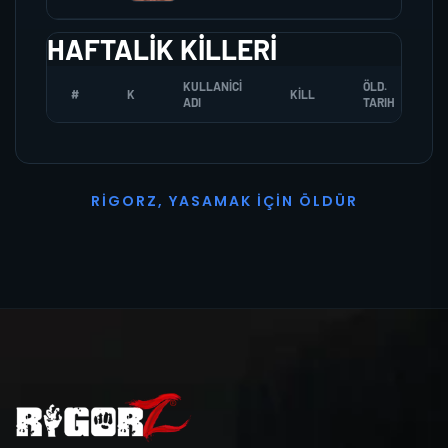
HAFTALIK KILLERI
KULLANICI
ÖLD.
#
K
KILL
ADI
TARIH
R
I
G
O
R
Z
,
Y
A
S
A
M
A
K
İ
Ç
I
N
Ö
L
D
Ü
R