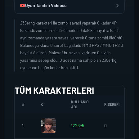
Oyun Tanıtım Videosu
235erhg karakteri ile zombi savasi yaparak 0 kadar XP
kazandi, zombilere öldürülmeden 0 dakika hayatta kaldi,
ayni zamanda yasam savasi vererek 0 tane zombi öldürdü.
Bulundugu klana 0 seref bagisladi, MMO FPS / MMO TPS 0
haydut öldürdü. Malesef bu savasi verirken 0 sivilin
yasamina sebep oldu. 0 adet nama sahip olan 235erhg
oyuncusu bugün kadar kan akitti.
TÜM KARAKTERLERI
KULLANICI
#
K
K.SEREFI
ZO
ADI
1.
1223e5
0
0