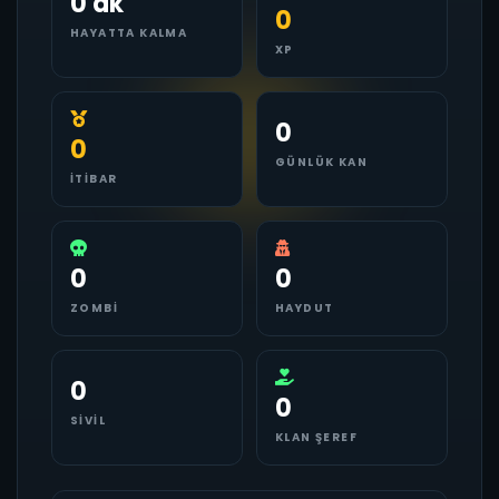
0 dk
0
HAYATTA KALMA
XP
0
0
GÜNLÜK KAN
İTIBAR
0
0
ZOMBI
HAYDUT
0
0
SIVIL
KLAN ŞEREF