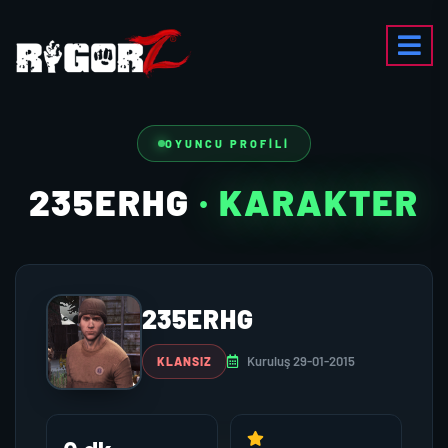
OYUNCU PROFILI
235ERHG
· KARAKTER
235ERHG
Kuruluş 29-01-2015
KLANSIZ