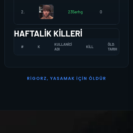
2.
235erhg
0
0
HAFTALIK KILLERI
KULLANICI
ÖLD.
#
K
KILL
ADI
TARIH
R
I
G
O
R
Z
,
Y
A
S
A
M
A
K
İ
Ç
I
N
Ö
L
D
Ü
R