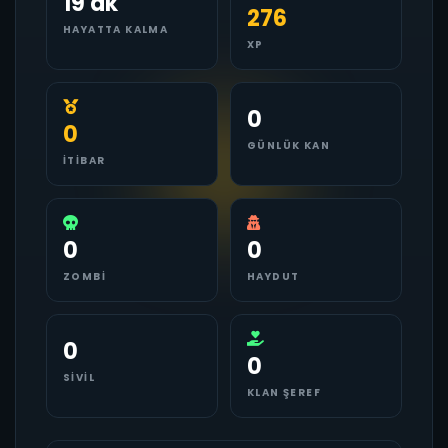
19 dk
276
HAYATTA KALMA
XP
0
0
GÜNLÜK KAN
İTIBAR
0
0
ZOMBI
HAYDUT
0
0
SIVIL
KLAN ŞEREF