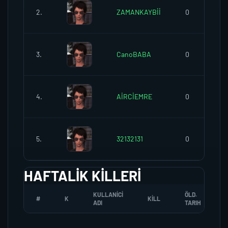
2.
ZAMANKAYBİİ
0
3.
CanoBABA
0
4.
AİRCİEMRE
0
5.
32132131
0
HAFTALIK KILLERI
KULLANICI
ÖLD.
#
K
KILL
ADI
TARIH