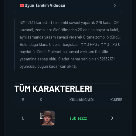
Oyun Tanıtım Videosu
32132131 karakteri ile zombi savasi yaparak 276 kadar XP
kazandi, zombilere öldürülmeden 20 dakika hayatta kaldi,
ayni zamanda yasam savasi vererek 0 tane zombi öldürdü.
Bulundugu klana 0 seref bagisladi, MMO FPS / MMO TPS 0
haydut öldürdü. Malesef bu savasi verirken 0 sivilin
yasamina sebep oldu. 0 adet nama sahip olan 32132131
oyuncusu bugün kadar kan akitti.
TÜM KARAKTERLERI
#
K
KULLANICI ADI
K.SEREFI
1.
subiezzzz
0