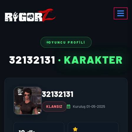
OYUNCU PROFILI
32132131
· KARAKTER
32132131
Kuruluş 01-05-2025
KLANSIZ