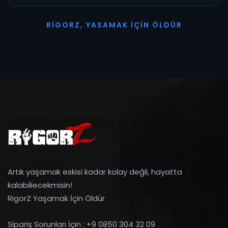
R
I
G
O
R
Z
,
Y
A
S
A
M
A
K
İ
Ç
I
N
Ö
L
D
Ü
R
Artık yaşamak eskisi kadar kolay değil, hayatta
kalabiliecekmisin!
RigorZ Yaşamak İçin Öldür
Sipariş Sorunları İçin : +9 0850 304 32 09