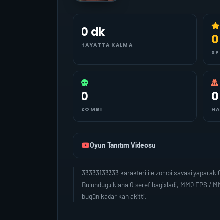
0 dk
0
HAYATTA KALMA
XP
0
0
ZOMBI
HA
Oyun Tanıtım Videosu
33333133333 karakteri ile zombi savasi yaparak 
Bulundugu klana 0 seref bagisladi, MMO FPS / MM
bugün kadar kan akitti.