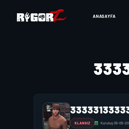
ANASAYFA
333
3333313333
Kuruluş 05-05-2
KLANSIZ