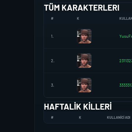
TÜM KARAKTERLERI
#
K
KULLANI
1.
YusuF
2.
231132
3.
333331
HAFTALIK KILLERI
#
K
KULLANICI ADI