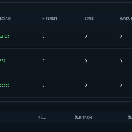
CI ADI
K.SEREFI
ZOMBI
HAYDU
xd123
0
0
0
321
0
0
0
33333
0
0
0
KILL
ÖLD. TARIH
ÖL