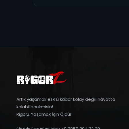
Artık yaşamak eskisi kadar kolay değil, hayatta
kalabiliecekmisin!
RigorZ Yaşamak İçin Öldür
Sipariş Sorunları İçin : +9 0850 304 32 09