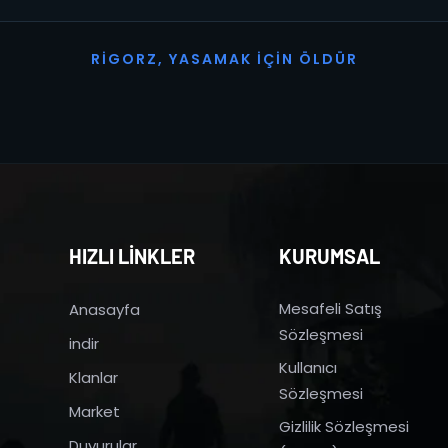
R
I
G
O
R
Z
,
Y
A
S
A
M
A
K
İ
Ç
I
N
Ö
L
D
Ü
R
HIZLI LİNKLER
KURUMSAL
Mesafeli Satış
Anasayfa
Sözleşmesi
indir
Kullanıcı
Klanlar
Sözleşmesi
Market
Gizlilik Sözleşmesi
Duyurular