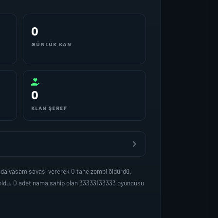
0
GÜNLÜK KAN
0
KLAN ŞEREF
nda yasam savasi vererek 0 tane zombi öldürdü.
 oldu. 0 adet nama sahip olan 33333133333 oyuncusu