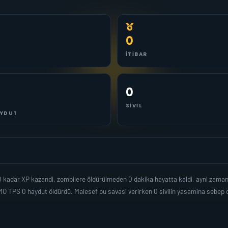
0
İTIBAR
0
SIVIL
YDUT
0 kadar XP kazandi, zombilere öldürülmeden 0 dakika hayatta kaldi, ayni zama
O TPS 0 haydut öldürdü. Malesef bu savasi verirken 0 sivilin yasamina sebep