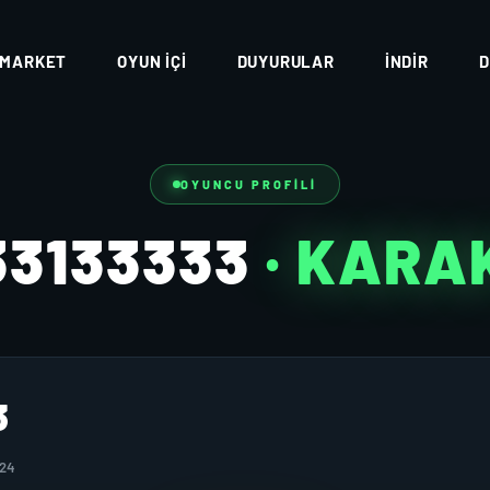
MARKET
OYUN İÇI
DUYURULAR
İNDIR
D
OYUNCU PROFILI
33133333
· KARA
3
024