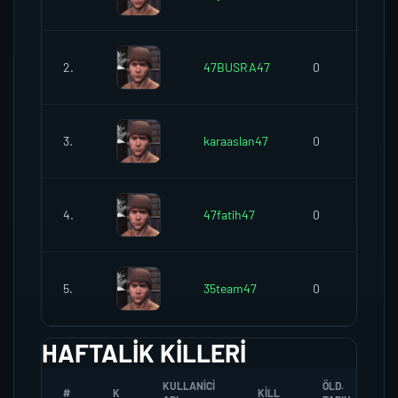
2.
47BUSRA47
0
3.
karaaslan47
0
4.
47fatih47
0
5.
35team47
0
HAFTALIK KILLERI
KULLANICI
ÖLD.
#
K
KILL