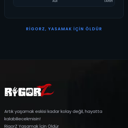
ADI
TARIH
R
I
G
O
R
Z
,
Y
A
S
A
M
A
K
İ
Ç
I
N
Ö
L
D
Ü
R
Artık yaşamak eskisi kadar kolay değil, hayatta
kalabiliecekmisin!
RigorZ Yaşamak İçin Öldür