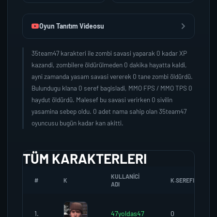
Oyun Tanıtım Videosu
35team47 karakteri ile zombi savasi yaparak 0 kadar XP
kazandi, zombilere öldürülmeden 0 dakika hayatta kaldi,
ayni zamanda yasam savasi vererek 0 tane zombi öldürdü.
Bulundugu klana 0 seref bagisladi, MMO FPS / MMO TPS 0
haydut öldürdü. Malesef bu savasi verirken 0 sivilin
yasamina sebep oldu. 0 adet nama sahip olan 35team47
oyuncusu bugün kadar kan akitti.
TÜM KARAKTERLERI
KULLANICI
#
K
K.SEREFI
ADI
1.
47yoldas47
0