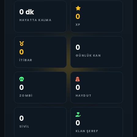
0 dk
0
HAYATTA KALMA
XP
0
0
GÜNLÜK KAN
İTIBAR
0
0
ZOMBI
HAYDUT
0
0
SIVIL
KLAN ŞEREF