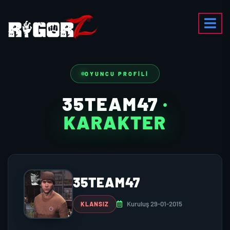
OYUNCU PROFILI
35TEAM47
·
KARAKTER
35TEAM47
Kuruluş 29-01-2015
KLANSIZ