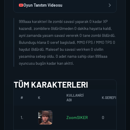
Oyun Tanıtım Videosu
999aaa karakteri ile zombi savasi yaparak 0 kadar XP
kazandi, zombilere öldürülmeden 0 dakika hayatta kaldi,
ayni zamanda yasam savasi vererek 0 tane zombi öldürdü.
Bulundugu klana 0 seref bagisladi, MMO FPS / MMO TPS 0
haydut öldürdü. Malesef bu savasi verirken 0 sivilin
yasamina sebep oldu. 0 adet nama sahip olan 999aaa
oyuncusu bugün kadar kan akitti.
TÜM KARAKTERLERI
KULLANICI
#
K
K.SEREFI
ADI
1.
ZoomSIKER
0