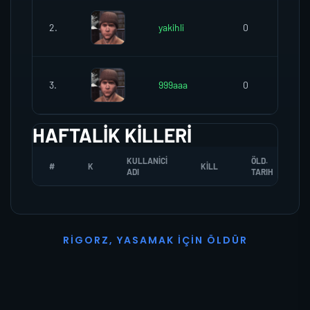
2.
yakihli
0
3.
999aaa
0
HAFTALIK KILLERI
KULLANICI
ÖLD.
#
K
KILL
ADI
TARIH
R
I
G
O
R
Z
,
Y
A
S
A
M
A
K
İ
Ç
I
N
Ö
L
D
Ü
R