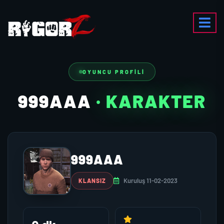
OYUNCU PROFILI
999AAA
· KARAKTER
999AAA
Kuruluş 11-02-2023
KLANSIZ