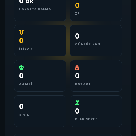
0 dk
0
HAYATTA KALMA
XP
0
0
GÜNLÜK KAN
İTIBAR
0
0
ZOMBI
HAYDUT
0
0
SIVIL
KLAN ŞEREF