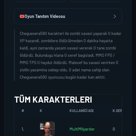
Oyun Tanıtım Videosu
Cheguevera590 karakteri ile zombi savasi yaparak 0 kadar
XP kazandi, zombilere öldürülmeden 0 dakika hayatta
kaldi, ayni zamanda yasam savasi vererek 0 tane zombi
öldürdü. Bulundugu klana 0 seref bagisladi, MMO FPS /
MMO TPS 0 haydut öldürdü. Malesef bu savasi verirken 0
sivilin yasamina sebep oldu. 0 adet nama sahip olan
Cheguevera590 oyuncusu bugün kadar kan akitti.
TÜM KARAKTERLERI
#
K
KULLANICI ADI
K.SEREFI
1.
MultiMilyarder
0