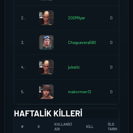
2.
200Milyar
0
3.
Cheguevera590
0
4.
jukatic
0
5.
makormen12
0
HAFTALIK KILLERI
KULLANICI
ÖLD.
#
K
KILL
ADI
TARIH