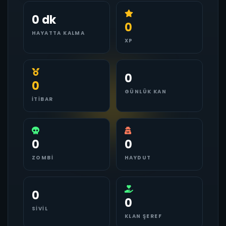
0 dk
0
HAYATTA KALMA
XP
0
0
GÜNLÜK KAN
İTIBAR
0
0
ZOMBI
HAYDUT
0
0
SIVIL
KLAN ŞEREF