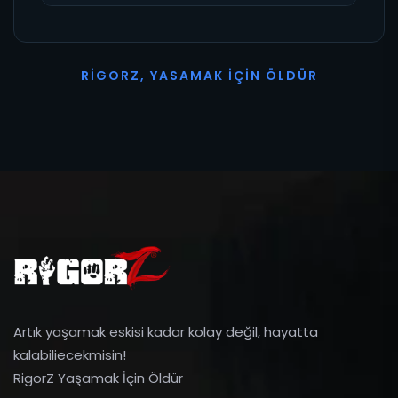
R
I
G
O
R
Z
,
Y
A
S
A
M
A
K
İ
Ç
I
N
Ö
L
D
Ü
R
Artık yaşamak eskisi kadar kolay değil, hayatta
kalabiliecekmisin!
RigorZ Yaşamak İçin Öldür