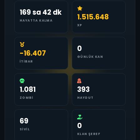
169 sa 42 dk
1.515.648
HAYATTA KALMA
XP
0
-16.407
GÜNLÜK KAN
İTIBAR
1.081
393
ZOMBI
HAYDUT
69
0
SIVIL
KLAN ŞEREF