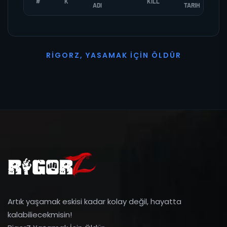
#
K
KILL
ADI
TARIH
R
I
G
O
R
Z
,
Y
A
S
A
M
A
K
İ
Ç
I
N
Ö
L
D
Ü
R
Artık yaşamak eskisi kadar kolay değil, hayatta
kalabiliecekmisin!