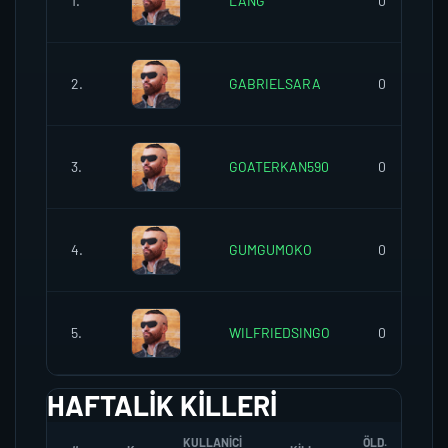
1.
LANG
0
2.
GABRIELSARA
0
3.
GOATERKAN590
0
4.
GUMGUMOKO
0
5.
WILFRIEDSINGO
0
HAFTALIK KILLERI
KULLANICI
ÖLD.