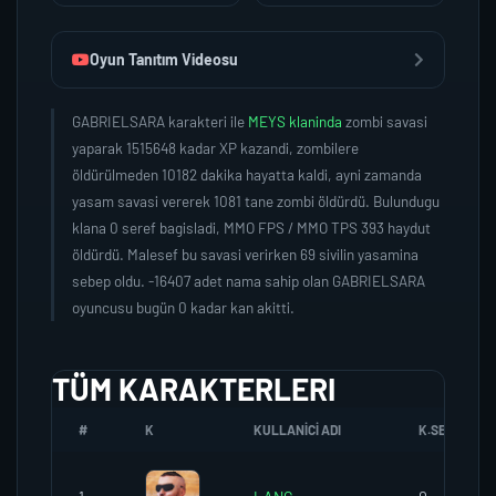
Oyun Tanıtım Videosu
GABRIELSARA karakteri ile
MEYS klaninda
zombi savasi
yaparak 1515648 kadar XP kazandi, zombilere
öldürülmeden 10182 dakika hayatta kaldi, ayni zamanda
yasam savasi vererek 1081 tane zombi öldürdü. Bulundugu
klana 0 seref bagisladi, MMO FPS / MMO TPS 393 haydut
öldürdü. Malesef bu savasi verirken 69 sivilin yasamina
sebep oldu. -16407 adet nama sahip olan GABRIELSARA
oyuncusu bugün 0 kadar kan akitti.
TÜM KARAKTERLERI
#
K
KULLANICI ADI
K.SEREFI