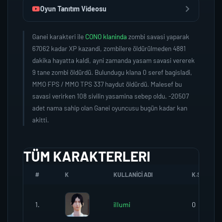
Oyun Tanıtım Videosu
Ganei karakteri ile
CONO klaninda
zombi savasi yaparak
67062 kadar XP kazandi, zombilere öldürülmeden 4881
dakika hayatta kaldi, ayni zamanda yasam savasi vererek
9 tane zombi öldürdü. Bulundugu klana 0 seref bagisladi,
MMO FPS / MMO TPS 337 haydut öldürdü. Malesef bu
savasi verirken 108 sivilin yasamina sebep oldu. -20507
adet nama sahip olan Ganei oyuncusu bugün kadar kan
akitti.
TÜM KARAKTERLERI
#
K
KULLANICI ADI
K.SEREFI
1.
iIIumi
0