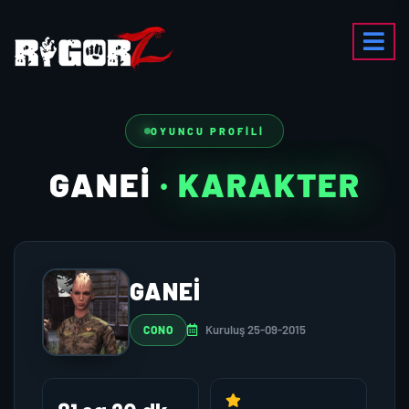
OYUNCU PROFILI
GANEI
· KARAKTER
GANEI
Kuruluş 25-09-2015
CONO