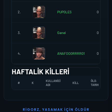
2.
PUP0LES
0
3.
Ganei
0
4.
ANAFOO0RRRR01
0
HAFTALIK KILLERI
KULLANICI
ÖLD.
#
K
KILL
ADI
TARIH
R
I
G
O
R
Z
,
Y
A
S
A
M
A
K
İ
Ç
I
N
Ö
L
D
Ü
R