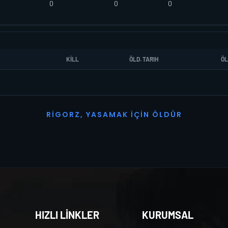
0
0
0
KILL
ÖLD. TARIH
ÖL
R
I
G
O
R
Z
,
Y
A
S
A
M
A
K
İ
Ç
I
N
Ö
L
D
Ü
R
HIZLI LİNKLER
KURUMSAL