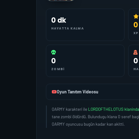
0 dk
0
HAYATTA KALMA
XP
0
0
ZOMBI
HA
Oyun Tanıtım Videosu
QARMY karakteri ile
LORDOFTHELOTUS klanind
tane zombi öldürdü. Bulundugu klana 0 seref bag
QARMY oyuncusu bugün kadar kan akitti.