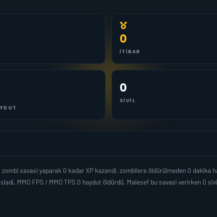
0
İTIBAR
0
SIVIL
YDUT
a
zombi savasi yaparak 0 kadar XP kazandi, zombilere öldürülmeden 0 dakika h
isladi, MMO FPS / MMO TPS 0 haydut öldürdü. Malesef bu savasi verirken 0 sivi