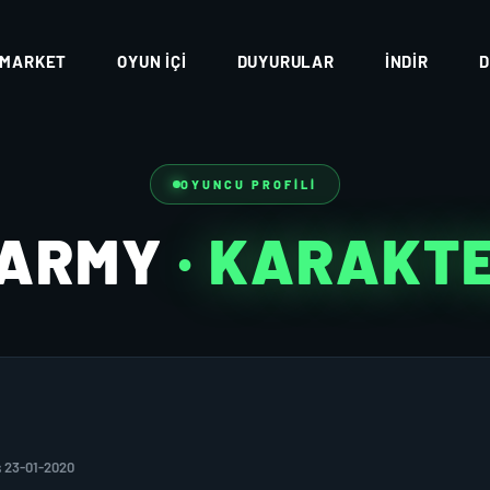
MARKET
OYUN İÇI
DUYURULAR
İNDIR
D
OYUNCU PROFILI
ARMY
· KARAKT
 23-01-2020