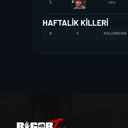
5.
xary
HAFTALIK KILLERI
#
K
KULLANICI ADI