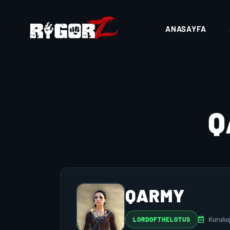
ANASAYFA
Q
QARMY
Kuruluş
LORDOFTHELOTUS