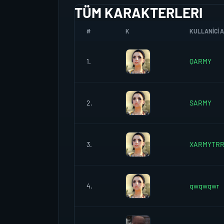
TÜM KARAKTERLERI
#
K
KULLANICI A
1.
QARMY
2.
SARMY
3.
XARMYTR
4.
qwqwqwr