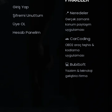
Giriş Yap
📍 Neredeler
Şifremi Unuttum
Gerçek zamanlı
Üye OL
konum paylaşım
uygulaması
Hesab Panelim
🚗 CarCoding
OBD2 araç teşhis &
kodlama
uygulaması
💻 BubiSoft
Yazılım & teknoloji
geliştirici firma