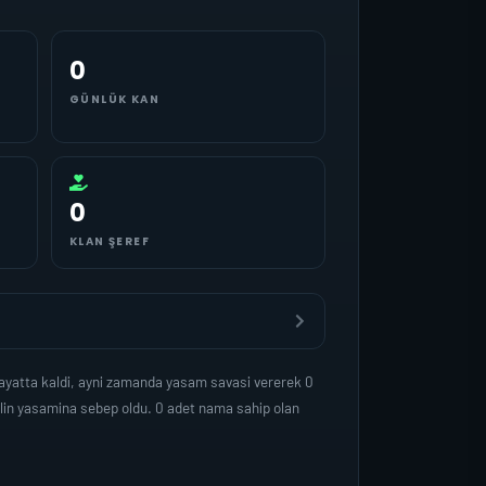
0
GÜNLÜK KAN
0
KLAN ŞEREF
ayatta kaldi, ayni zamanda yasam savasi vererek 0
lin yasamina sebep oldu. 0 adet nama sahip olan