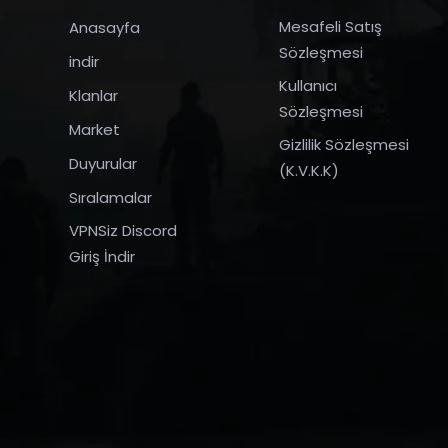
Mesafeli Satış
Anasayfa
Sözleşmesi
indir
Kullanıcı
Klanlar
Sözleşmesi
Market
Gizlilik Sözleşmesi
Duyurular
(K.V.K.K)
Sıralamalar
VPNSiz Discord
Giriş İndir