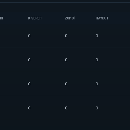
DI
K.SEREFI
ZOMBI
HAYDUT
0
0
0
0
0
0
R
0
0
0
0
0
0