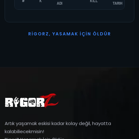
#
K
KILL
ADI
TARIH
R
I
G
O
R
Z
,
Y
A
S
A
M
A
K
İ
Ç
I
N
Ö
L
D
Ü
R
Artık yaşamak eskisi kadar kolay değil, hayatta
kalabiliecekmisin!