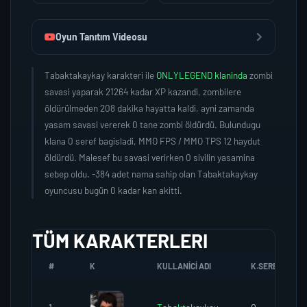
Oyun Tanıtım Videosu
Tabaktakaykay karakteri ile
ONLYLEGEND klaninda
zombi
savasi yaparak 21264 kadar XP kazandi, zombilere
öldürülmeden 208 dakika hayatta kaldi, ayni zamanda
yasam savasi vererek 0 tane zombi öldürdü. Bulundugu
klana 0 seref bagisladi, MMO FPS / MMO TPS 12 haydut
öldürdü. Malesef bu savasi verirken 0 sivilin yasamina
sebep oldu. -384 adet nama sahip olan Tabaktakaykay
oyuncusu bugün 0 kadar kan akitti.
TÜM KARAKTERLERI
#
K
KULLANICI ADI
K.SEREFI