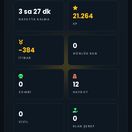
3 sa 27 dk
21.264
HAYATTA KALMA
XP
0
-384
GÜNLÜK KAN
İTIBAR
0
12
ZOMBI
HAYDUT
0
0
SIVIL
KLAN ŞEREF