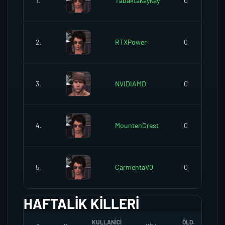
1.
Tabaktakaykay
0
2.
RTXPower
0
3.
NVIDIAMD
0
4.
MountenCrest
0
5.
CarmentaV0
0
HAFTALIK KILLERI
KULLANICI
ÖLD.