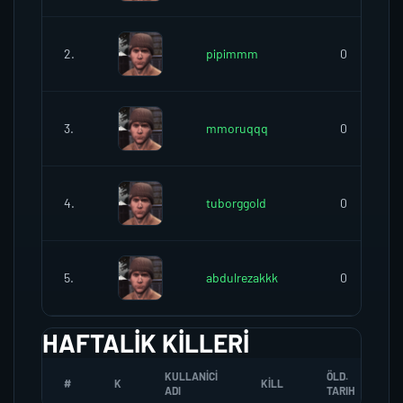
2.
pipimmm
0
3.
mmoruqqq
0
4.
tuborggold
0
5.
abdulrezakkk
0
HAFTALIK KILLERI
KULLANICI
ÖLD.
#
K
KILL
ADI
TARIH