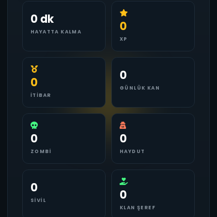
0 dk
0
HAYATTA KALMA
XP
0
0
GÜNLÜK KAN
İTIBAR
0
0
ZOMBI
HAYDUT
0
0
SIVIL
KLAN ŞEREF