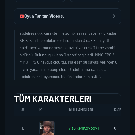
Oyun Tanıtım Videosu
abdulrezakkk karakteri ile zombi savasi yaparak 0 kadar
XP kazandi, zombilere öldürülmeden 0 dakika hayatta
kaldi, ayni zamanda yasam savasi vererek 0 tane zombi
öldürdü. Bulundugu klana 0 seref bagisladi, MMO FPS /
MMO TPS 0 haydut öldürdü. Malesef bu savasi verirken 0
sivilin yasamina sebep oldu. 0 adet nama sahip olan
abdulrezakkk oyuncusu bugün kadar kan akitti.
TÜM KARAKTERLERI
#
K
KULLANICI ADI
K.SEREFI
1.
AtSikenKovboyY
0