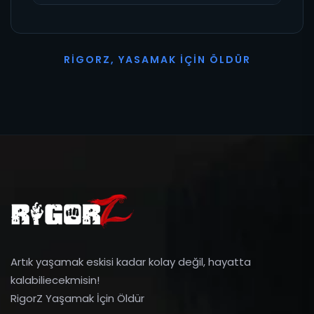
R
I
G
O
R
Z
,
Y
A
S
A
M
A
K
İ
Ç
I
N
Ö
L
D
Ü
R
Artık yaşamak eskisi kadar kolay değil, hayatta
kalabiliecekmisin!
RigorZ Yaşamak İçin Öldür