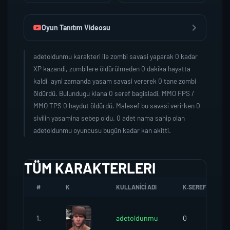
Oyun Tanıtım Videosu
adetoldunmu karakteri ile zombi savasi yaparak 0 kadar
XP kazandi, zombilere öldürülmeden 0 dakika hayatta
kaldi, ayni zamanda yasam savasi vererek 0 tane zombi
öldürdü. Bulundugu klana 0 seref bagisladi, MMO FPS /
MMO TPS 0 haydut öldürdü. Malesef bu savasi verirken 0
sivilin yasamina sebep oldu. 0 adet nama sahip olan
adetoldunmu oyuncusu bugün kadar kan akitti.
TÜM KARAKTERLERI
#
K
KULLANICI ADI
K.SEREFI
1.
adetoldunmu
0