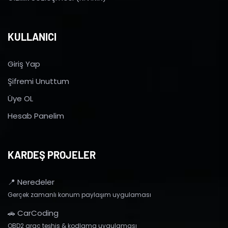
KULLANICI
Giriş Yap
Şifremi Unuttum
Üye OL
Hesab Panelim
KARDEŞ PROJELER
📍 Neredeler
Gerçek zamanlı konum paylaşım uygulaması
🚗 CarCoding
OBD2 araç teşhis & kodlama uygulaması