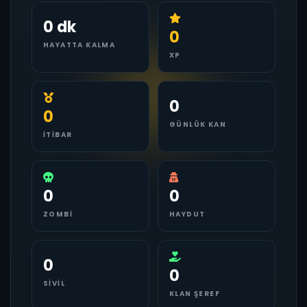
0 dk
0
HAYATTA KALMA
XP
0
0
GÜNLÜK KAN
İTIBAR
0
0
ZOMBI
HAYDUT
0
0
SIVIL
KLAN ŞEREF