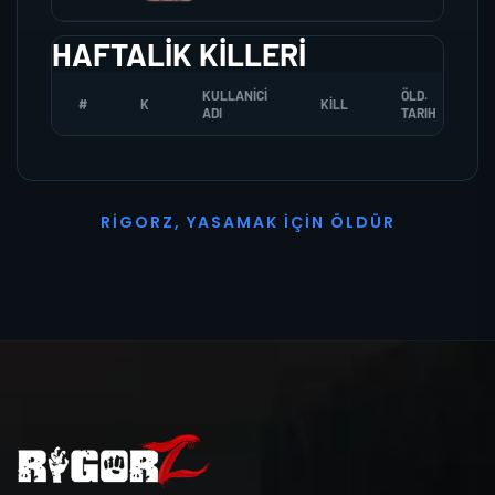
HAFTALIK KILLERI
KULLANICI
ÖLD.
#
K
KILL
ADI
TARIH
R
I
G
O
R
Z
,
Y
A
S
A
M
A
K
İ
Ç
I
N
Ö
L
D
Ü
R