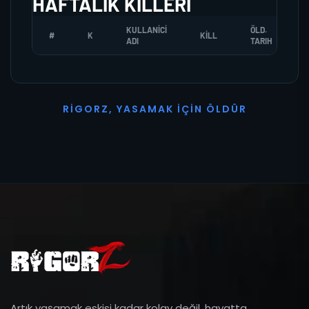
HAFTALIK KILLERI
KULLANICI
ÖLD.
#
K
KILL
ADI
TARIH
R
I
G
O
R
Z
,
Y
A
S
A
M
A
K
İ
Ç
I
N
Ö
L
D
Ü
R
Artık yaşamak eskisi kadar kolay değil, hayatta