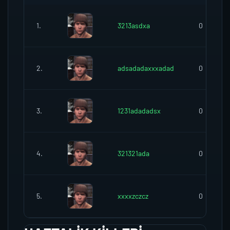
1.
3213asdxa
0
2.
adsadadaxxxadad
0
3.
1231adadadsx
0
4.
321321ada
0
5.
xxxxzczcz
0