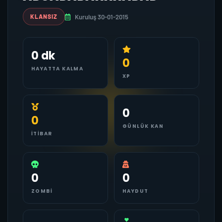
Kuruluş 30-01-2015
KLANSIZ
0 dk
0
HAYATTA KALMA
XP
0
0
GÜNLÜK KAN
İTIBAR
0
0
ZOMBI
HAYDUT