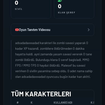
0
0
SIVIL
KLAN ŞEREF
Oyun Tanıtım Videosu
adsadadaxxxadad karakteri ile zombi savasi yaparak 0
kadar XP kazandi, zombilere öldürülmeden 0 dakika
hayatta kaldi, ayni zamanda yasam savasi vererek 0 tane
zombi öldürdü. Bulundugu klana 0 seref bagisladi, MMO
FPS / MMO TPS 0 haydut öldürdü. Malesef bu savasi
verirken 0 sivilin yasamina sebep oldu. 0 adet nama sahip
olan adsadadaxxxadad oyuncusu bugün kadar kan akitti.
TÜM KARAKTERLERI
#
K
KULLANICI ADI
K.SEREFI