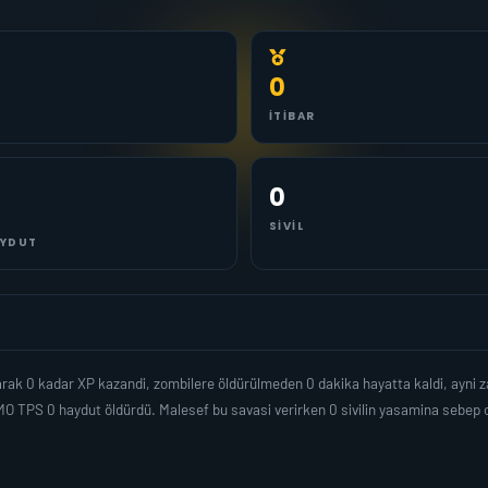
0
İTIBAR
0
SIVIL
YDUT
arak 0 kadar XP kazandi, zombilere öldürülmeden 0 dakika hayatta kaldi, ayni
O TPS 0 haydut öldürdü. Malesef bu savasi verirken 0 sivilin yasamina sebep