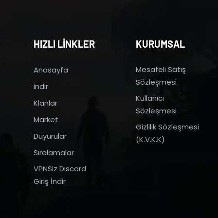
HIZLI LİNKLER
KURUMSAL
Mesafeli Satış
Anasayfa
Sözleşmesi
indir
Kullanıcı
Klanlar
Sözleşmesi
Market
Gizlilik Sözleşmesi
Duyurular
(K.V.K.K)
Sıralamalar
VPNSiz Discord
Giriş İndir