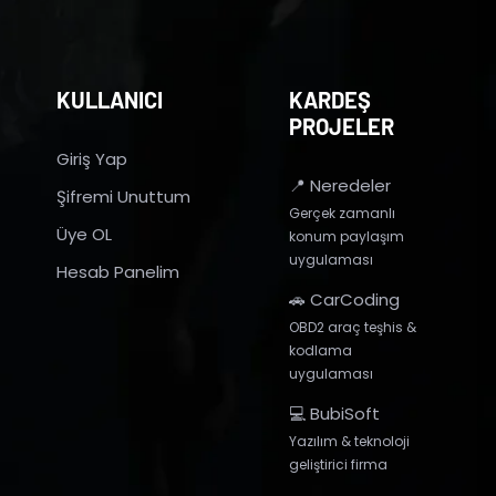
KULLANICI
KARDEŞ
PROJELER
Giriş Yap
📍 Neredeler
Şifremi Unuttum
Gerçek zamanlı
Üye OL
konum paylaşım
uygulaması
Hesab Panelim
🚗 CarCoding
OBD2 araç teşhis &
kodlama
uygulaması
💻 BubiSoft
Yazılım & teknoloji
geliştirici firma