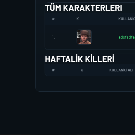
TÜM KARAKTERLERI
#
K
KULLANICI
1.
adsfsdfa
HAFTALIK KILLERI
#
K
KULLANICI ADI