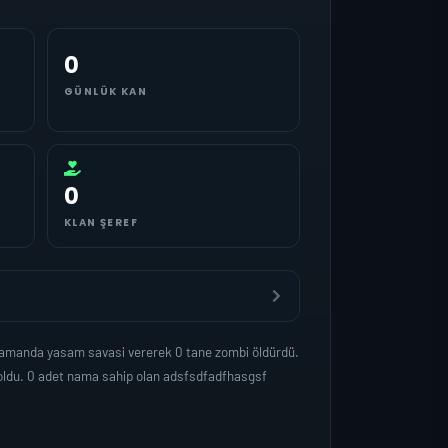
0
GÜNLÜK KAN
0
KLAN ŞEREF
 zamanda yasam savasi vererek 0 tane zombi öldürdü.
 oldu. 0 adet nama sahip olan adsfsdfadfhasgsf