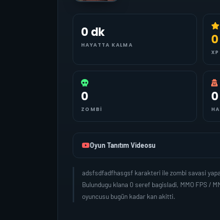
0 dk
0
HAYATTA KALMA
XP
0
0
ZOMBI
HA
Oyun Tanıtım Videosu
adsfsdfadfhasgsf karakteri ile zombi savasi yap
Bulundugu klana 0 seref bagisladi, MMO FPS / MM
oyuncusu bugün kadar kan akitti.