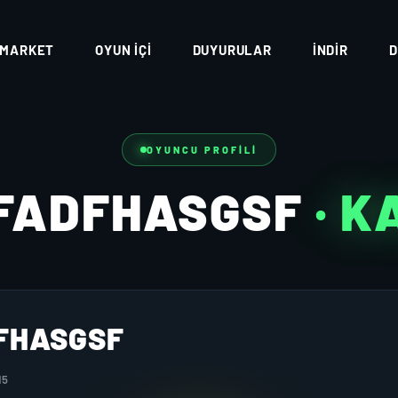
MARKET
OYUN İÇI
DUYURULAR
İNDIR
D
OYUNCU PROFILI
FADFHASGSF
· 
FHASGSF
15