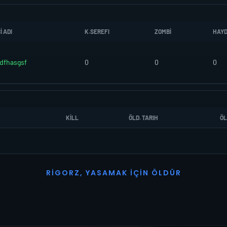
 ADI
K.SEREFI
ZOMBI
HAY
dfhasgsf
0
0
0
KILL
ÖLD. TARIH
ÖL
R
I
G
O
R
Z
,
Y
A
S
A
M
A
K
İ
Ç
I
N
Ö
L
D
Ü
R