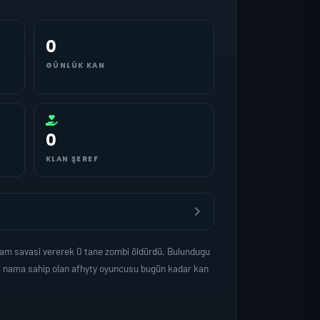
0
GÜNLÜK KAN
0
KLAN ŞEREF
asam savasi vererek 0 tane zombi öldürdü. Bulundugu
et nama sahip olan afhyty oyuncusu bugün kadar kan