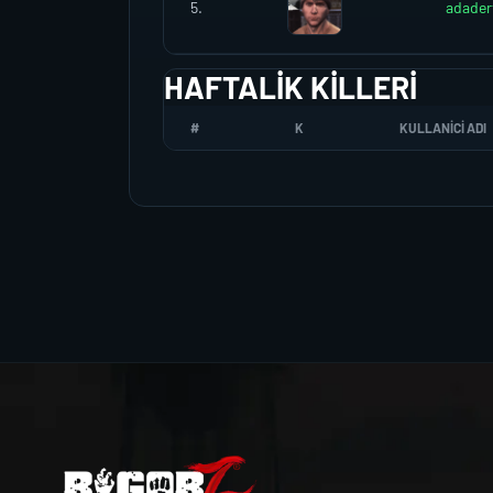
5.
adader
HAFTALIK KILLERI
#
K
KULLANICI ADI