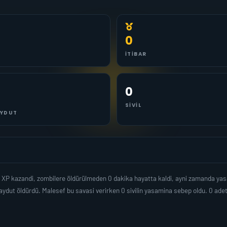
0
İTIBAR
0
SIVIL
YDUT
ar XP kazandi, zombilere öldürülmeden 0 dakika hayatta kaldi, ayni zamanda y
ydut öldürdü. Malesef bu savasi verirken 0 sivilin yasamina sebep oldu. 0 ad