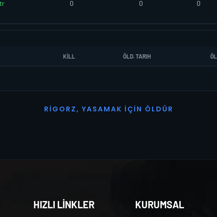
tr
0
0
0
KILL
ÖLD. TARIH
ÖL
R
I
G
O
R
Z
,
Y
A
S
A
M
A
K
İ
Ç
I
N
Ö
L
D
Ü
R
HIZLI LİNKLER
KURUMSAL