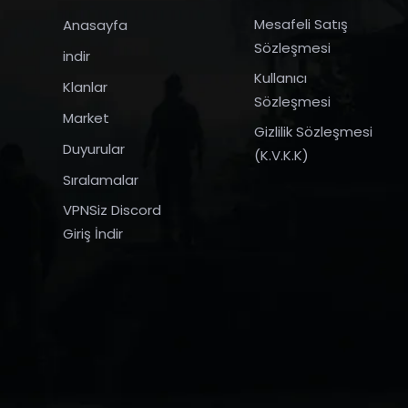
Mesafeli Satış
Anasayfa
Sözleşmesi
indir
Kullanıcı
Klanlar
Sözleşmesi
Market
Gizlilik Sözleşmesi
Duyurular
(K.V.K.K)
Sıralamalar
VPNSiz Discord
Giriş İndir