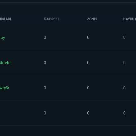
CI ADI
K.SEREFI
ZOMBI
HAYDU
ruy
0
0
0
hbfvbr
0
0
0
wry5r
0
0
0
0
0
0