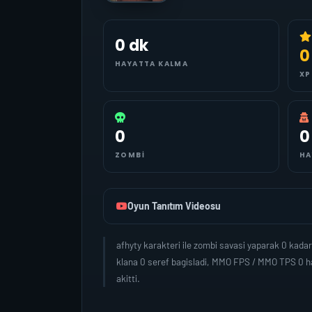
0 dk
0
HAYATTA KALMA
XP
0
0
ZOMBI
HA
Oyun Tanıtım Videosu
afhyty karakteri ile zombi savasi yaparak 0 kad
klana 0 seref bagisladi, MMO FPS / MMO TPS 0 ha
akitti.