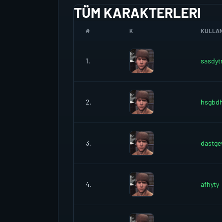
TÜM KARAKTERLERI
#
K
KULLANI
1.
sasdyt
2.
hsgbd
3.
dastge
4.
afhyty