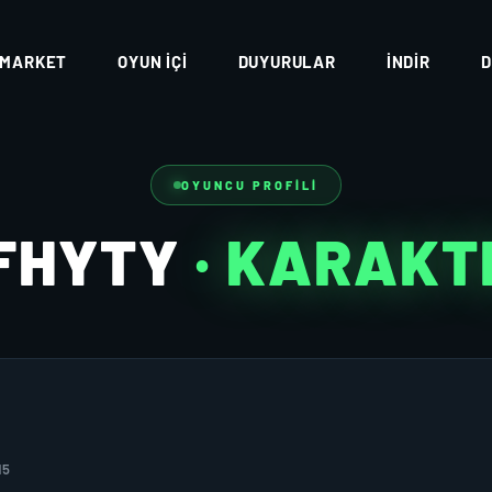
MARKET
OYUN İÇI
DUYURULAR
İNDIR
D
OYUNCU PROFILI
FHYTY
· KARAKT
15