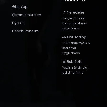
Giriş Yap
📍 Neredeler
Şifremi Unuttum
Gerçek zamanlı
Üye OL
konum paylaşım
uygulaması
Hesab Panelim
🚗 CarCoding
OBD2 araç teşhis &
kodlama
uygulaması
💻 BubiSoft
Yazılım & teknoloji
geliştirici firma