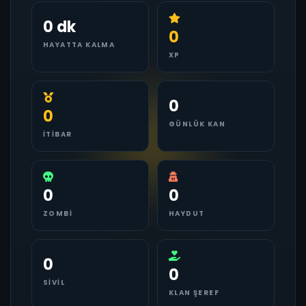
0 dk
0
HAYATTA KALMA
XP
0
0
GÜNLÜK KAN
İTIBAR
0
0
ZOMBI
HAYDUT
0
0
SIVIL
KLAN ŞEREF