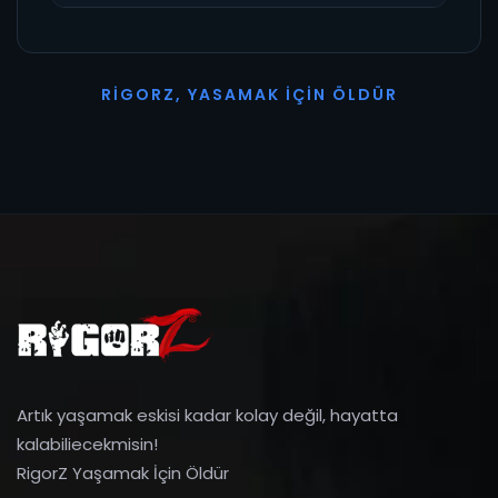
R
I
G
O
R
Z
,
Y
A
S
A
M
A
K
İ
Ç
I
N
Ö
L
D
Ü
R
Artık yaşamak eskisi kadar kolay değil, hayatta
kalabiliecekmisin!
RigorZ Yaşamak İçin Öldür