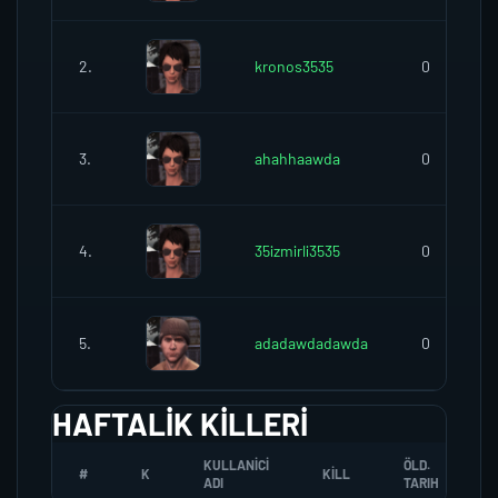
2.
kronos3535
0
3.
ahahhaawda
0
4.
35izmirli3535
0
5.
adadawdadawda
0
HAFTALIK KILLERI
KULLANICI
ÖLD.
#
K
KILL
ADI
TARIH