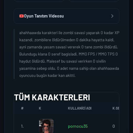
Oyun Tanıtım Videosu
ahahhaawda karakteri ile zombi savasi yaparak 0 kadar XP
kazandi, zombilere öldürülmeden 0 dakika hayatta kaldi,
ayni zamanda yasam savasi vererek 0 tane zombi öldürdü.
Bulundugu klana 0 seref bagisladi, MMO FPS / MMO TPS 0
haydut öldürdü. Malesef bu savasi verirken 0 sivilin
yasamina sebep oldu. 0 adet nama sahip olan ahahhaawda
oyuncusu bugün kadar kan akitti.
TÜM KARAKTERLERI
#
K
KULLANICI ADI
K.SEREFI
1.
pornocu35
0