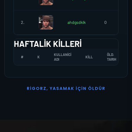
2.
ahdgsdklk
0
HAFTALIK KILLERI
KULLANICI
ÖLD.
#
K
KILL
ADI
TARIH
R
I
G
O
R
Z
,
Y
A
S
A
M
A
K
İ
Ç
I
N
Ö
L
D
Ü
R