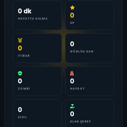
0 dk
0
HAYATTA KALMA
XP
0
0
GÜNLÜK KAN
İTIBAR
0
0
ZOMBI
HAYDUT
0
0
SIVIL
KLAN ŞEREF