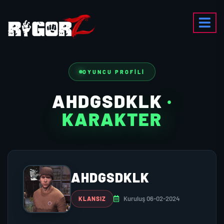
OYUNCU PROFILI
AHDGSDKLK
·
KARAKTER
AHDGSDKLK
Kuruluş 06-02-2024
KLANSIZ