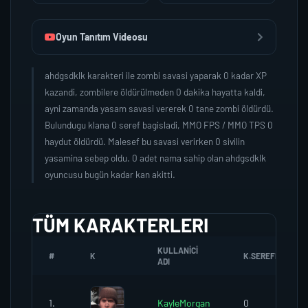
Oyun Tanıtım Videosu
ahdgsdklk karakteri ile zombi savasi yaparak 0 kadar XP
kazandi, zombilere öldürülmeden 0 dakika hayatta kaldi,
ayni zamanda yasam savasi vererek 0 tane zombi öldürdü.
Bulundugu klana 0 seref bagisladi, MMO FPS / MMO TPS 0
haydut öldürdü. Malesef bu savasi verirken 0 sivilin
yasamina sebep oldu. 0 adet nama sahip olan ahdgsdklk
oyuncusu bugün kadar kan akitti.
TÜM KARAKTERLERI
KULLANICI
#
K
K.SEREFI
ADI
1.
KayleMorgan
0