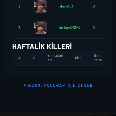
2.
ahmet53
0
3.
intikam23124
0
HAFTALIK KILLERI
KULLANICI
ÖLD.
#
K
KILL
ADI
TARIH
R
I
G
O
R
Z
,
Y
A
S
A
M
A
K
İ
Ç
I
N
Ö
L
D
Ü
R