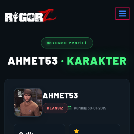
OYUNCU PROFILI
AHMET53
· KARAKTER
AHMET53
Kuruluş 30-01-2015
KLANSIZ