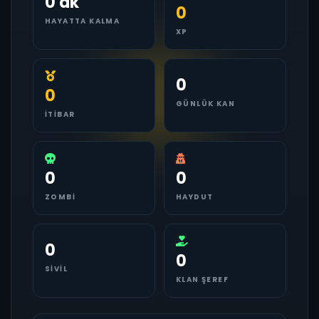
0 dk
0
HAYATTA KALMA
XP
0
0
GÜNLÜK KAN
İTIBAR
0
0
ZOMBI
HAYDUT
0
0
SIVIL
KLAN ŞEREF