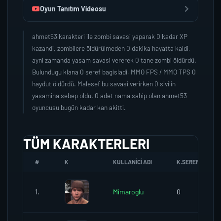
Oyun Tanıtım Videosu
ahmet53 karakteri ile zombi savasi yaparak 0 kadar XP
kazandi, zombilere öldürülmeden 0 dakika hayatta kaldi,
ayni zamanda yasam savasi vererek 0 tane zombi öldürdü.
Bulundugu klana 0 seref bagisladi, MMO FPS / MMO TPS 0
haydut öldürdü. Malesef bu savasi verirken 0 sivilin
yasamina sebep oldu. 0 adet nama sahip olan ahmet53
oyuncusu bugün kadar kan akitti.
TÜM KARAKTERLERI
#
K
KULLANICI ADI
K.SEREFI
1.
Mimaroglu
0