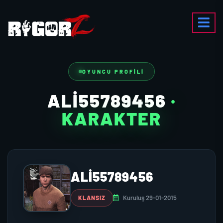
OYUNCU PROFILI
ALI55789456
·
KARAKTER
ALI55789456
Kuruluş 29-01-2015
KLANSIZ