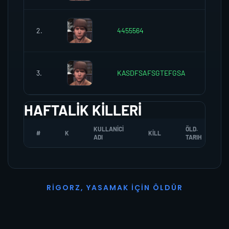
2.
4455564
0
3.
KASDFSAFSGTEFGSA
0
HAFTALIK KILLERI
KULLANICI
ÖLD.
#
K
KILL
ADI
TARIH
R
I
G
O
R
Z
,
Y
A
S
A
M
A
K
İ
Ç
I
N
Ö
L
D
Ü
R