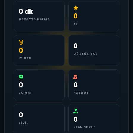
0 dk
0
HAYATTA KALMA
XP
0
0
GÜNLÜK KAN
İTIBAR
0
0
ZOMBI
HAYDUT
0
0
SIVIL
KLAN ŞEREF