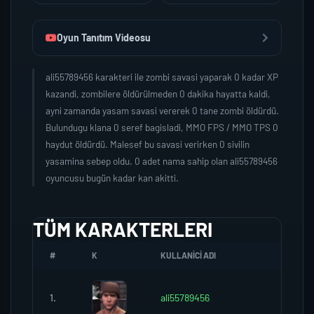
Oyun Tanıtım Videosu
ali55789456 karakteri ile zombi savasi yaparak 0 kadar XP
kazandi, zombilere öldürülmeden 0 dakika hayatta kaldi,
ayni zamanda yasam savasi vererek 0 tane zombi öldürdü.
Bulundugu klana 0 seref bagisladi, MMO FPS / MMO TPS 0
haydut öldürdü. Malesef bu savasi verirken 0 sivilin
yasamina sebep oldu. 0 adet nama sahip olan ali55789456
oyuncusu bugün kadar kan akitti.
TÜM KARAKTERLERI
#
K
KULLANICI ADI
K.SERE
1.
ali55789456
0