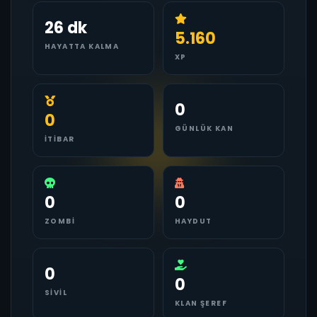
26 dk
5.160
HAYATTA KALMA
XP
0
0
GÜNLÜK KAN
İTIBAR
0
0
ZOMBI
HAYDUT
0
0
SIVIL
KLAN ŞEREF