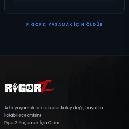
R
I
G
O
R
Z
,
Y
A
S
A
M
A
K
İ
Ç
I
N
Ö
L
D
Ü
R
Artık yaşamak eskisi kadar kolay değil, hayatta
kalabiliecekmisin!
RigorZ Yaşamak İçin Öldür