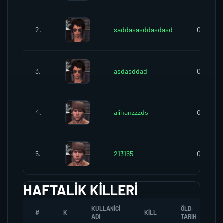
2.
saddasasddasdasd
0
3.
asdasddad
0
4.
alihanzzzds
0
5.
213165
0
HAFTALIK KILLERI
KULLANICI
ÖLD.
#
K
KILL
ADI
TARIH