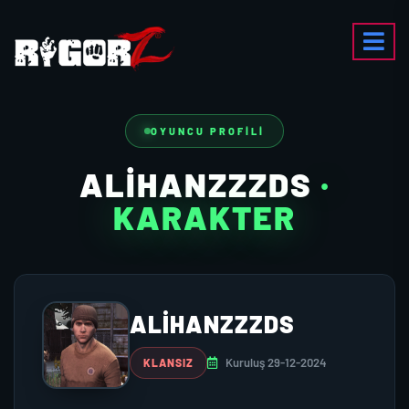
OYUNCU PROFILI
ALIHANZZZDS
·
KARAKTER
ALIHANZZZDS
Kuruluş 29-12-2024
KLANSIZ