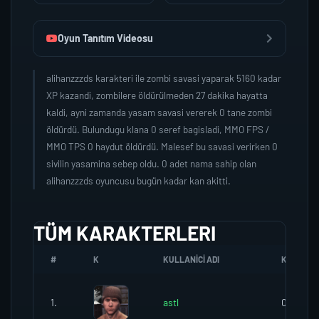
Oyun Tanıtım Videosu
alihanzzzds karakteri ile zombi savasi yaparak 5160 kadar
XP kazandi, zombilere öldürülmeden 27 dakika hayatta
kaldi, ayni zamanda yasam savasi vererek 0 tane zombi
öldürdü. Bulundugu klana 0 seref bagisladi, MMO FPS /
MMO TPS 0 haydut öldürdü. Malesef bu savasi verirken 0
sivilin yasamina sebep oldu. 0 adet nama sahip olan
alihanzzzds oyuncusu bugün kadar kan akitti.
TÜM KARAKTERLERI
#
K
KULLANICI ADI
K.SEREFI
1.
astl
0