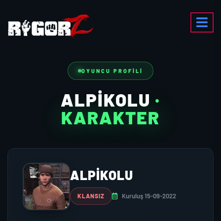
OYUNCU PROFILI
ALPIKOLU
·
KARAKTER
ALPIKOLU
Kuruluş 15-09-2022
KLANSIZ