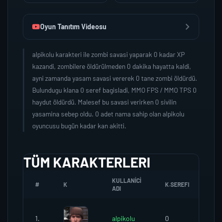
Oyun Tanıtım Videosu
alpikolu karakteri ile zombi savasi yaparak 0 kadar XP
kazandi, zombilere öldürülmeden 0 dakika hayatta kaldi,
ayni zamanda yasam savasi vererek 0 tane zombi öldürdü.
Bulundugu klana 0 seref bagisladi, MMO FPS / MMO TPS 0
haydut öldürdü. Malesef bu savasi verirken 0 sivilin
yasamina sebep oldu. 0 adet nama sahip olan alpikolu
oyuncusu bugün kadar kan akitti.
TÜM KARAKTERLERI
KULLANICI
#
K
K.SEREFI
ZO
ADI
1.
alpikolu
0
0