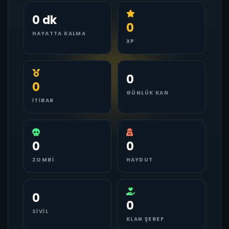
0 dk
0
HAYATTA KALMA
XP
0
0
GÜNLÜK KAN
İTIBAR
0
0
ZOMBI
HAYDUT
0
0
SIVIL
KLAN ŞEREF