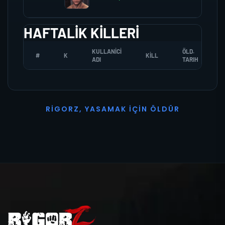
HAFTALIK KILLERI
KULLANICI
ÖLD.
#
K
KILL
ADI
TARIH
R
I
G
O
R
Z
,
Y
A
S
A
M
A
K
İ
Ç
I
N
Ö
L
D
Ü
R