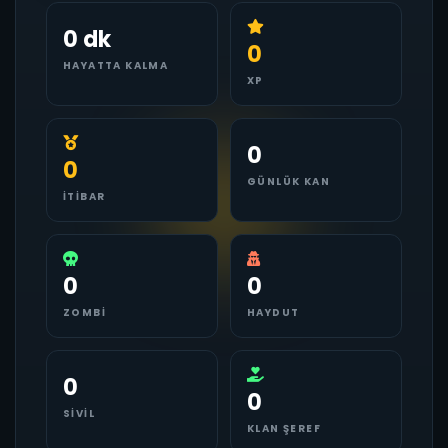
0 dk
0
HAYATTA KALMA
XP
0
0
GÜNLÜK KAN
İTIBAR
0
0
ZOMBI
HAYDUT
0
0
SIVIL
KLAN ŞEREF