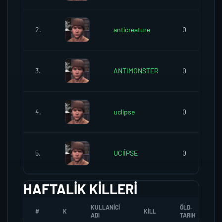
2.
anticreature
0
3.
ANTIMONSTER
0
4.
uclipse
0
5.
UClİPSE
0
HAFTALIK KILLERI
KULLANICI
ÖLD.
#
K
KILL
ADI
TARIH