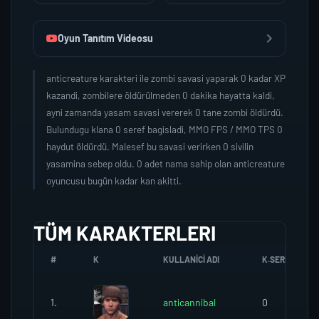
Oyun Tanıtım Videosu
anticreature karakteri ile zombi savasi yaparak 0 kadar XP
kazandi, zombilere öldürülmeden 0 dakika hayatta kaldi,
ayni zamanda yasam savasi vererek 0 tane zombi öldürdü.
Bulundugu klana 0 seref bagisladi, MMO FPS / MMO TPS 0
haydut öldürdü. Malesef bu savasi verirken 0 sivilin
yasamina sebep oldu. 0 adet nama sahip olan anticreature
oyuncusu bugün kadar kan akitti.
TÜM KARAKTERLERI
#
K
KULLANICI ADI
K.SEREFI
1.
anticannibal
0