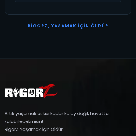
R
I
G
O
R
Z
,
Y
A
S
A
M
A
K
İ
Ç
I
N
Ö
L
D
Ü
R
Artık yaşamak eskisi kadar kolay değil, hayatta
kalabiliecekmisin!
RigorZ Yaşamak İçin Öldür