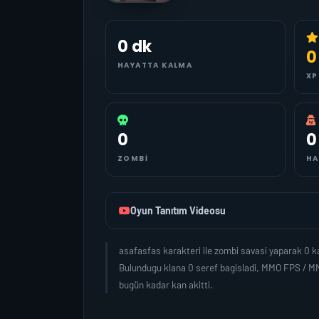
0 dk
0
HAYATTA KALMA
XP
0
0
ZOMBI
HA
Oyun Tanıtım Videosu
asafasfas karakteri ile zombi savasi yaparak 0 
Bulundugu klana 0 seref bagisladi, MMO FPS / MM
bugün kadar kan akitti.