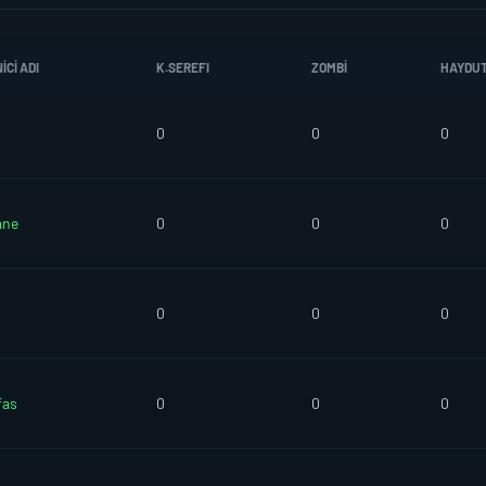
CI ADI
K.SEREFI
ZOMBI
HAYDU
0
0
0
ane
0
0
0
0
0
0
fas
0
0
0