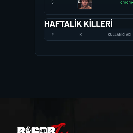
5.
omom
HAFTALIK KILLERI
#
K
KULLANICI ADI