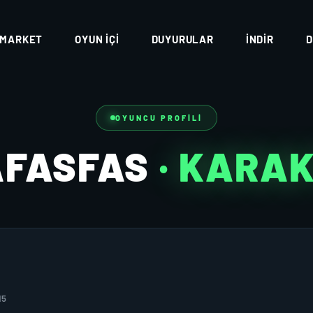
MARKET
OYUN İÇI
DUYURULAR
İNDIR
D
OYUNCU PROFILI
AFASFAS
· KARA
15