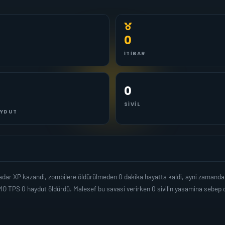
0
İTIBAR
0
SIVIL
YDUT
kadar XP kazandi, zombilere öldürülmeden 0 dakika hayatta kaldi, ayni zamand
O TPS 0 haydut öldürdü. Malesef bu savasi verirken 0 sivilin yasamina sebep