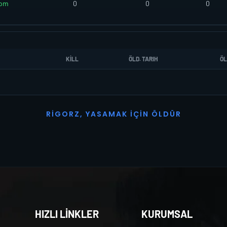
om
0
0
0
KILL
ÖLD. TARIH
ÖL
R
I
G
O
R
Z
,
Y
A
S
A
M
A
K
İ
Ç
I
N
Ö
L
D
Ü
R
HIZLI LİNKLER
KURUMSAL