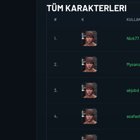
TÜM KARAKTERLERI
#
K
KULLANI
1.
Nick77
2.
Mysan
3.
akjsbd
4.
asafas