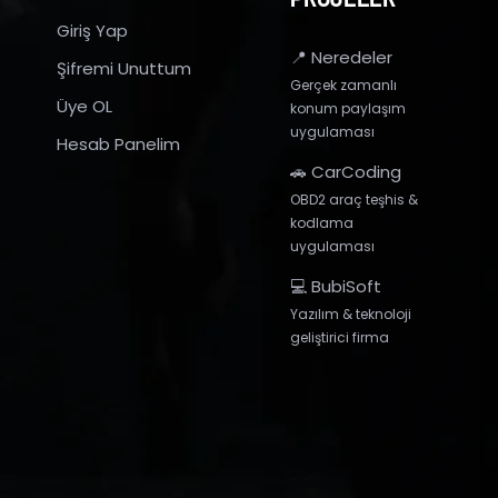
Giriş Yap
📍 Neredeler
Şifremi Unuttum
Gerçek zamanlı
Üye OL
konum paylaşım
uygulaması
Hesab Panelim
🚗 CarCoding
OBD2 araç teşhis &
kodlama
uygulaması
💻 BubiSoft
Yazılım & teknoloji
geliştirici firma