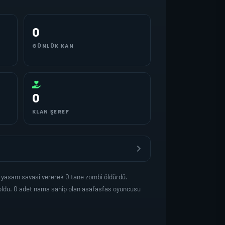
0
GÜNLÜK KAN
0
KLAN ŞEREF
a yasam savasi vererek 0 tane zombi öldürdü.
 oldu. 0 adet nama sahip olan asafasfas oyuncusu