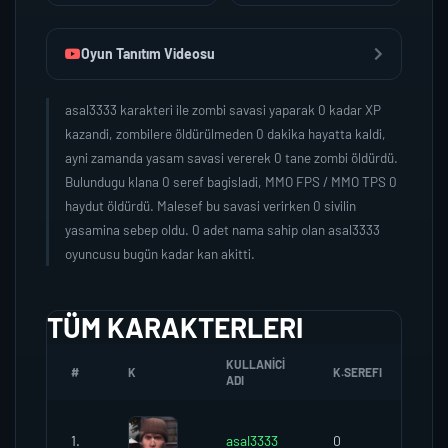
Oyun Tanıtım Videosu
asal3333 karakteri ile zombi savasi yaparak 0 kadar XP
kazandi, zombilere öldürülmeden 0 dakika hayatta kaldi,
ayni zamanda yasam savasi vererek 0 tane zombi öldürdü.
Bulundugu klana 0 seref bagisladi, MMO FPS / MMO TPS 0
haydut öldürdü. Malesef bu savasi verirken 0 sivilin
yasamina sebep oldu. 0 adet nama sahip olan asal3333
oyuncusu bugün kadar kan akitti.
TÜM KARAKTERLERI
KULLANICI
#
K
K.SEREFI
ZO
ADI
1.
asal3333
0
0