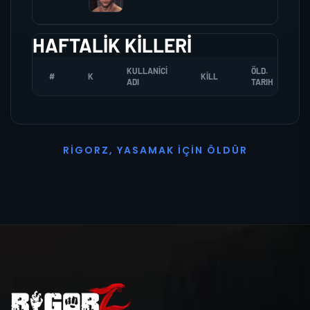
HAFTALIK KILLERI
KULLANICI
ÖLD.
#
K
KILL
ADI
TARIH
R
I
G
O
R
Z
,
Y
A
S
A
M
A
K
İ
Ç
I
N
Ö
L
D
Ü
R