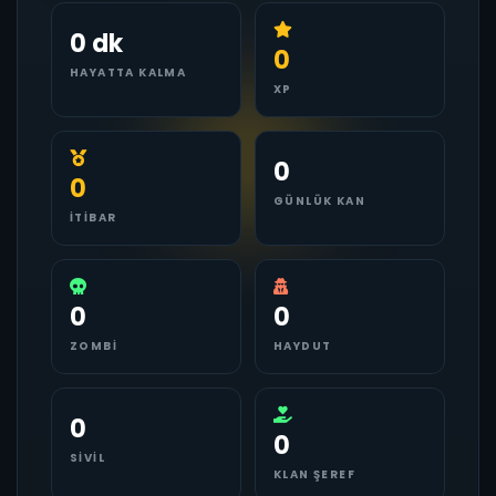
0 dk
0
HAYATTA KALMA
XP
0
0
GÜNLÜK KAN
İTIBAR
0
0
ZOMBI
HAYDUT
0
0
SIVIL
KLAN ŞEREF