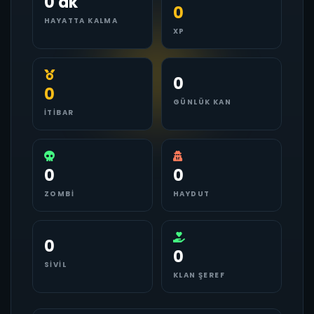
0 dk
0
HAYATTA KALMA
XP
0
0
GÜNLÜK KAN
İTIBAR
0
0
ZOMBI
HAYDUT
0
0
SIVIL
KLAN ŞEREF