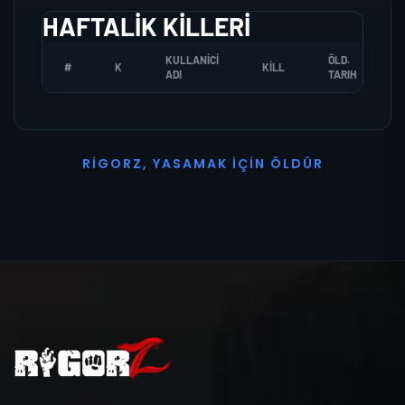
HAFTALIK KILLERI
KULLANICI
ÖLD.
#
K
KILL
ADI
TARIH
R
I
G
O
R
Z
,
Y
A
S
A
M
A
K
İ
Ç
I
N
Ö
L
D
Ü
R