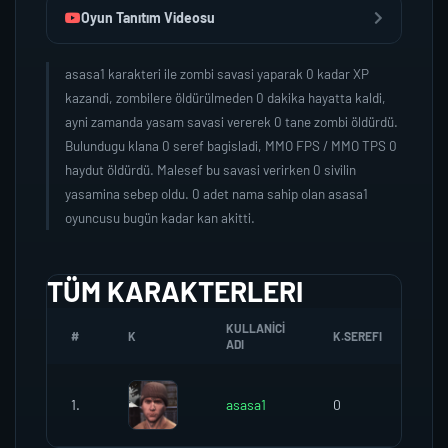
Oyun Tanıtım Videosu
asasa1 karakteri ile zombi savasi yaparak 0 kadar XP
kazandi, zombilere öldürülmeden 0 dakika hayatta kaldi,
ayni zamanda yasam savasi vererek 0 tane zombi öldürdü.
Bulundugu klana 0 seref bagisladi, MMO FPS / MMO TPS 0
haydut öldürdü. Malesef bu savasi verirken 0 sivilin
yasamina sebep oldu. 0 adet nama sahip olan asasa1
oyuncusu bugün kadar kan akitti.
TÜM KARAKTERLERI
KULLANICI
#
K
K.SEREFI
ZO
ADI
1.
asasa1
0
0