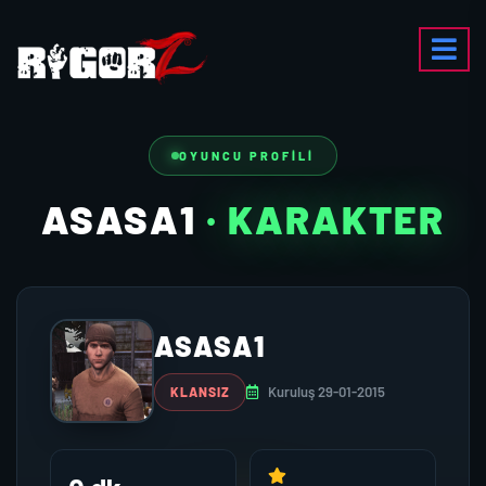
OYUNCU PROFILI
ASASA1
· KARAKTER
ASASA1
Kuruluş 29-01-2015
KLANSIZ