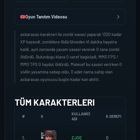
Oyun Tanıtım Videosu
asbarasas karakteri ile zombi savasi yaparak 1320 kadar
XP kazandi, zombilere öldürülmeden 41 dakika hayatta
kaldi, ayni zamanda yasam savasi vererek 0 tane zombi
öldürdü. Bulundugu klana 0 seref bagisladi, MMO FPS /
MMO TPS 0 haydut öldürdü. Malesef bu savasi verirken 0
sivilin yasamina sebep oldu. 0 adet nama sahip olan
asbarasas oyuncusu bugün kadar kan akitti.
TÜM KARAKTERLERI
KULLANICI
#
K
K.SEREFI
Z
ADI
1.
ZJOE
0
0