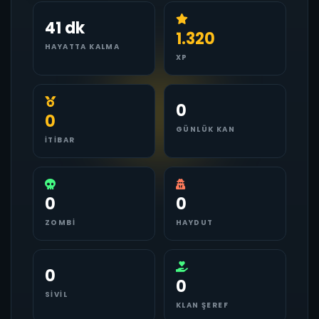
41 dk
1.320
HAYATTA KALMA
XP
0
0
GÜNLÜK KAN
İTIBAR
0
0
ZOMBI
HAYDUT
0
0
SIVIL
KLAN ŞEREF