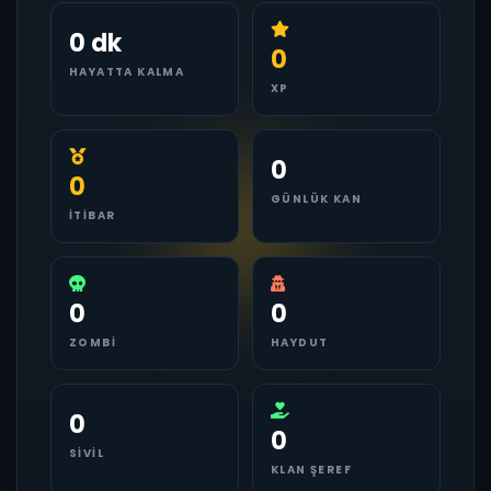
0 dk
0
HAYATTA KALMA
XP
0
0
GÜNLÜK KAN
İTIBAR
0
0
ZOMBI
HAYDUT
0
0
SIVIL
KLAN ŞEREF