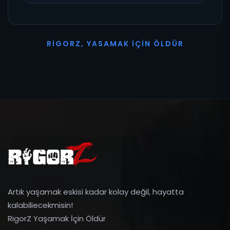
R
I
G
O
R
Z
,
Y
A
S
A
M
A
K
İ
Ç
I
N
Ö
L
D
Ü
R
Artık yaşamak eskisi kadar kolay değil, hayatta
kalabiliecekmisin!
RigorZ Yaşamak İçin Öldür