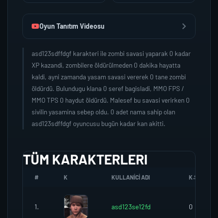
Oyun Tanıtım Videosu
asd123sdffdgf karakteri ile zombi savasi yaparak 0 kadar
XP kazandi, zombilere öldürülmeden 0 dakika hayatta
kaldi, ayni zamanda yasam savasi vererek 0 tane zombi
öldürdü. Bulundugu klana 0 seref bagisladi, MMO FPS /
MMO TPS 0 haydut öldürdü. Malesef bu savasi verirken 0
sivilin yasamina sebep oldu. 0 adet nama sahip olan
asd123sdffdgf oyuncusu bugün kadar kan akitti.
TÜM KARAKTERLERI
#
K
KULLANICI ADI
K.SEREFI
1.
asd123se12fd
0