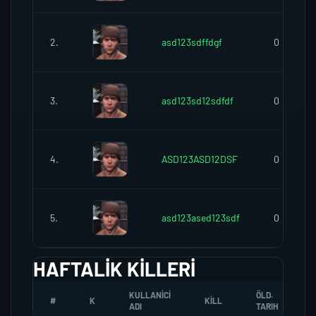
2.
asd123sdffdgf
0
3.
asd123sd12sdfdf
0
4.
ASD123ASD12DSF
0
5.
asd123ased123sdf
0
HAFTALIK KILLERI
KULLANICI
ÖLD.
#
K
KILL
ADI
TARIH