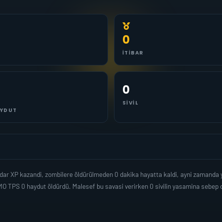
0
İTIBAR
0
SIVIL
YDUT
adar XP kazandi, zombilere öldürülmeden 0 dakika hayatta kaldi, ayni zamanda
O TPS 0 haydut öldürdü. Malesef bu savasi verirken 0 sivilin yasamina sebep