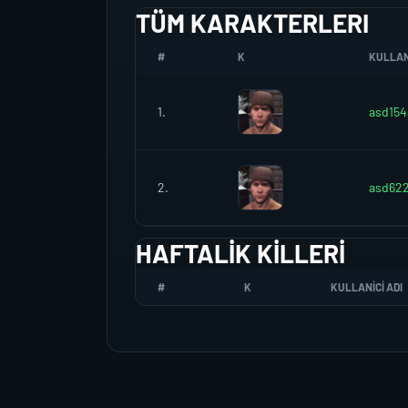
TÜM KARAKTERLERI
#
K
KULLANI
1.
asd154
2.
asd62
HAFTALIK KILLERI
#
K
KULLANICI ADI