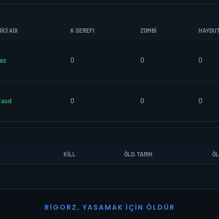
CI ADI
K.SEREFI
ZOMBI
HAYDU
as
0
0
0
2asd
0
0
0
KILL
ÖLD. TARIH
ÖL
R
I
G
O
R
Z
,
Y
A
S
A
M
A
K
İ
Ç
I
N
Ö
L
D
Ü
R