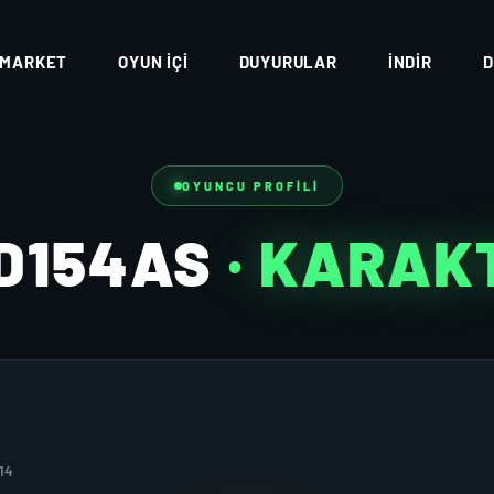
MARKET
OYUN İÇI
DUYURULAR
İNDIR
D
OYUNCU PROFILI
D154AS
· KARAK
14