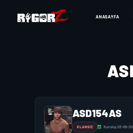
ANASAYFA
AS
ASD154AS
Kuruluş 03-09-20
KLANSIZ