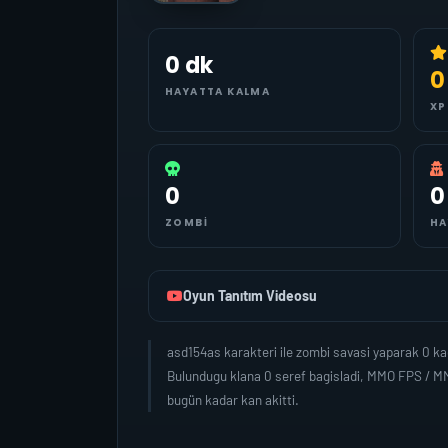
0 dk
0
HAYATTA KALMA
XP
0
0
ZOMBI
HA
Oyun Tanıtım Videosu
asd154as karakteri ile zombi savasi yaparak 0 k
Bulundugu klana 0 seref bagisladi, MMO FPS / MM
bugün kadar kan akitti.