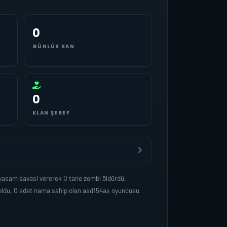
0
GÜNLÜK KAN
0
KLAN ŞEREF
 yasam savasi vererek 0 tane zombi öldürdü.
 oldu. 0 adet nama sahip olan asd154as oyuncusu