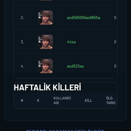
2.
asd565656as6655a
0
3.
44sa
0
4.
asd525as
0
HAFTALIK KILLERI
KULLANICI
ÖLD.
#
K
KILL
ADI
TARIH