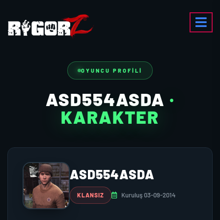
OYUNCU PROFILI
ASD554ASDA
·
KARAKTER
ASD554ASDA
Kuruluş 03-09-2014
KLANSIZ