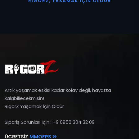
R
I
G
O
R
Z
,
Y
A
S
A
M
A
K
İ
Ç
I
N
Ö
L
D
Ü
R
Artık yaşamak eskisi kadar kolay değil, hayatta
kalabiliecekmisin!
RigorZ Yaşamak İçin Öldür
Sipariş Sorunları İçin : +9 0850 304 32 09
ÜCRETSIZ
MMOFPS