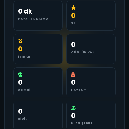
0 dk
0
HAYATTA KALMA
XP
0
0
GÜNLÜK KAN
İTIBAR
0
0
ZOMBI
HAYDUT
0
0
SIVIL
KLAN ŞEREF