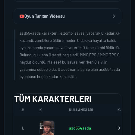
Oyun Tanıtım Videosu
asd554asda karakteri ile zombi savasi yaparak 0 kadar XP
kazandi, zombilere öldürülmeden 0 dakika hayatta kaldi,
ayni zamanda yasam savasi vererek 0 tane zombi öldürdü.
Bulundugu klana 0 seref bagisladi, MMO FPS / MMO TPS 0
haydut öldürdü. Malesef bu savasi verirken 0 sivilin
yasamina sebep oldu. 0 adet nama sahip olan asd554asda
oyuncusu bugün kadar kan akitti.
TÜM KARAKTERLERI
#
K
KULLANICI ADI
K.SEREFI
1.
asd554asda
0