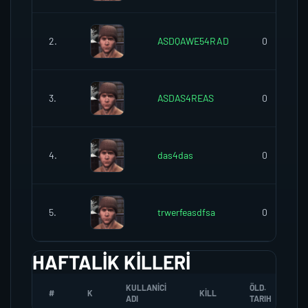
2.
ASDQAWE54RAD
0
3.
ASDAS4REAS
0
4.
das4das
0
5.
trwerfeasdfsa
0
HAFTALIK KILLERI
KULLANICI
ÖLD.
#
K
KILL
ADI
TARIH