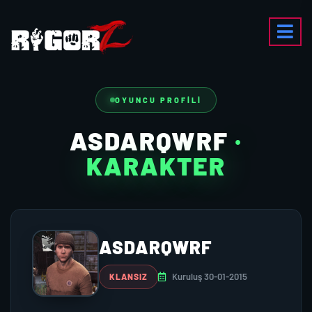
OYUNCU PROFILI
ASDARQWRF
·
KARAKTER
ASDARQWRF
Kuruluş 30-01-2015
KLANSIZ