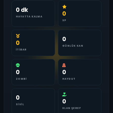
0 dk
0
HAYATTA KALMA
XP
0
0
GÜNLÜK KAN
İTIBAR
0
0
ZOMBI
HAYDUT
0
0
SIVIL
KLAN ŞEREF