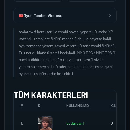
Oyun Tanıtım Videosu
asdarqwrf karakteri ile zombi savasi yaparak 0 kadar XP
kazandi, zombilere öldürülmeden 0 dakika hayatta kaldi,
ayni zamanda yasam savasi vererek 0 tane zombi öldürdü.
Bulundugu klana 0 seref bagisladi, MMO FPS / MMO TPS 0
haydut öldürdü. Malesef bu savasi verirken 0 sivilin
yasamina sebep oldu. 0 adet nama sahip olan asdarqwrf
oyuncusu bugün kadar kan akitti.
TÜM KARAKTERLERI
#
K
KULLANICI ADI
K.SEREFI
1.
asdarqwrf
0