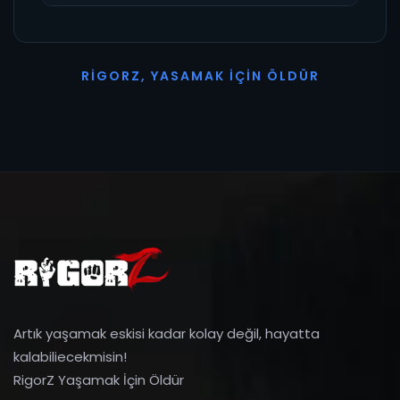
R
I
G
O
R
Z
,
Y
A
S
A
M
A
K
İ
Ç
I
N
Ö
L
D
Ü
R
Artık yaşamak eskisi kadar kolay değil, hayatta
kalabiliecekmisin!
RigorZ Yaşamak İçin Öldür