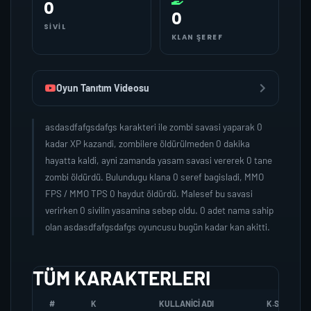
0
0
SIVIL
KLAN ŞEREF
Oyun Tanıtım Videosu
asdasdfafgsdafgs karakteri ile zombi savasi yaparak 0
kadar XP kazandi, zombilere öldürülmeden 0 dakika
hayatta kaldi, ayni zamanda yasam savasi vererek 0 tane
zombi öldürdü. Bulundugu klana 0 seref bagisladi, MMO
FPS / MMO TPS 0 haydut öldürdü. Malesef bu savasi
verirken 0 sivilin yasamina sebep oldu. 0 adet nama sahip
olan asdasdfafgsdafgs oyuncusu bugün kadar kan akitti.
TÜM KARAKTERLERI
#
K
KULLANICI ADI
K.SEREFI