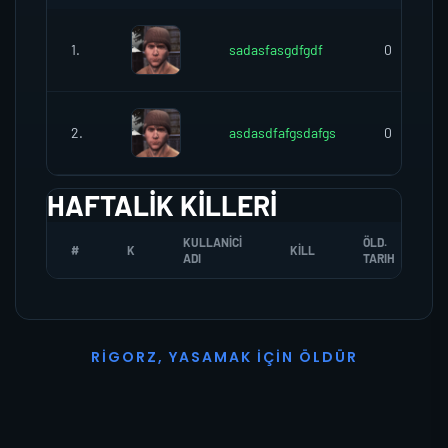
1.
sadasfasgdfgdf
0
2.
asdasdfafgsdafgs
0
HAFTALIK KILLERI
KULLANICI
ÖLD.
#
K
KILL
ADI
TARIH
R
I
G
O
R
Z
,
Y
A
S
A
M
A
K
İ
Ç
I
N
Ö
L
D
Ü
R