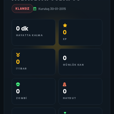
Kuruluş 30-01-2015
KLANSIZ
0 dk
0
HAYATTA KALMA
XP
0
0
GÜNLÜK KAN
İTIBAR
0
0
ZOMBI
HAYDUT