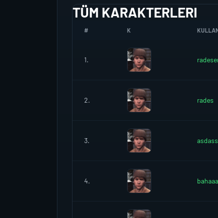
TÜM KARAKTERLERI
#
K
KULLANI
1.
radese
2.
rades
3.
asdas
4.
bahaa