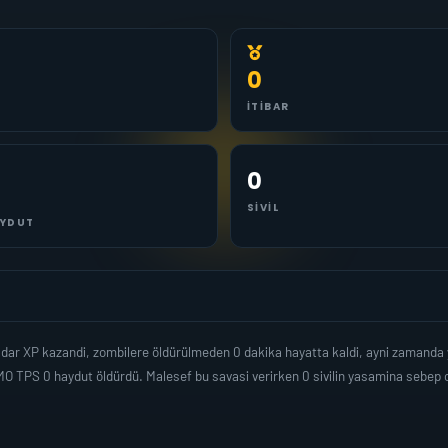
0
İTIBAR
0
SIVIL
YDUT
adar XP kazandi, zombilere öldürülmeden 0 dakika hayatta kaldi, ayni zamanda
O TPS 0 haydut öldürdü. Malesef bu savasi verirken 0 sivilin yasamina sebep