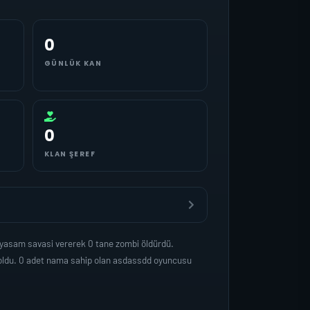
0
GÜNLÜK KAN
0
KLAN ŞEREF
 yasam savasi vererek 0 tane zombi öldürdü.
 oldu. 0 adet nama sahip olan asdassdd oyuncusu