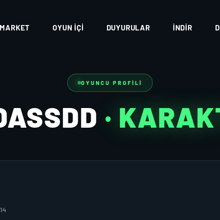
MARKET
OYUN İÇI
DUYURULAR
İNDIR
D
OYUNCU PROFILI
DASSDD
· KARAK
014