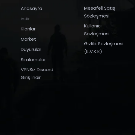
Mesafeli Satış
Anasayfa
Sözleşmesi
indir
Kullanıcı
Klanlar
Sözleşmesi
Market
Gizlilik Sözleşmesi
Duyurular
(K.V.K.K)
Sıralamalar
VPNSiz Discord
Giriş İndir