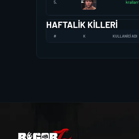
5.
krallarr
HAFTALIK KILLERI
#
K
KULLANICI ADI