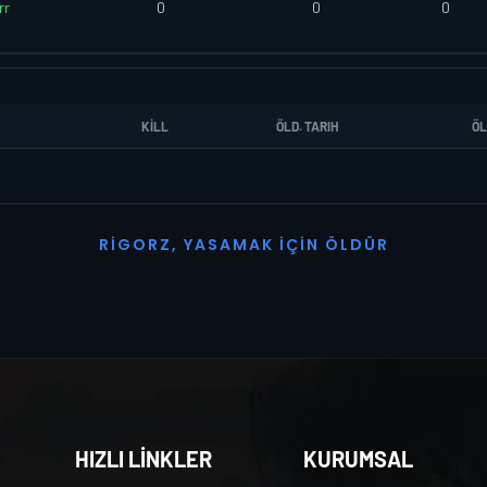
rr
0
0
0
KILL
ÖLD. TARIH
ÖL
R
I
G
O
R
Z
,
Y
A
S
A
M
A
K
İ
Ç
I
N
Ö
L
D
Ü
R
HIZLI LİNKLER
KURUMSAL