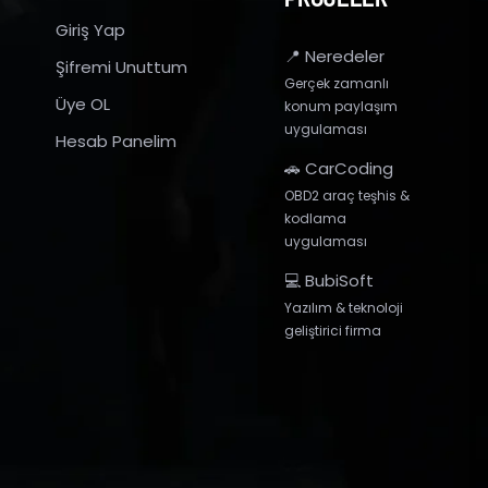
Giriş Yap
📍 Neredeler
Şifremi Unuttum
Gerçek zamanlı
Üye OL
konum paylaşım
uygulaması
Hesab Panelim
🚗 CarCoding
OBD2 araç teşhis &
kodlama
uygulaması
💻 BubiSoft
Yazılım & teknoloji
geliştirici firma