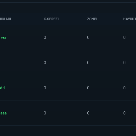
CI ADI
K.SEREFI
ZOMBI
HAYDU
rver
0
0
0
0
0
0
sdd
0
0
0
aaaa
0
0
0