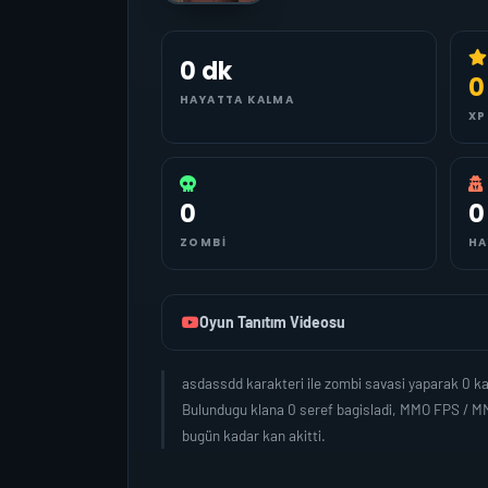
0 dk
0
HAYATTA KALMA
XP
0
0
ZOMBI
HA
Oyun Tanıtım Videosu
asdassdd karakteri ile zombi savasi yaparak 0 k
Bulundugu klana 0 seref bagisladi, MMO FPS / MM
bugün kadar kan akitti.