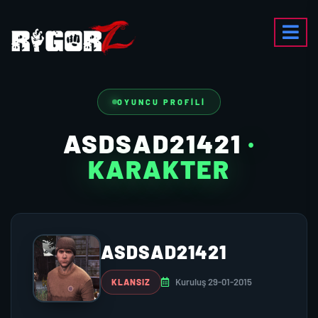
OYUNCU PROFILI
ASDSAD21421
·
KARAKTER
ASDSAD21421
Kuruluş 29-01-2015
KLANSIZ