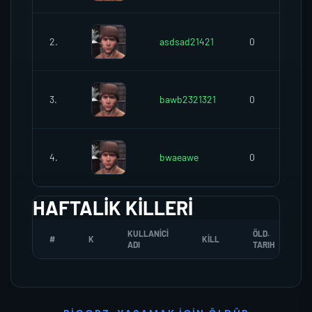
2.
asdsad21421
0
3.
bawb2321321
0
4.
bwaeawe
0
HAFTALIK KILLERI
KULLANICI
ÖLD.
#
K
KILL
ADI
TARIH