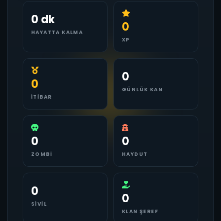
0 dk
0
HAYATTA KALMA
XP
0
0
GÜNLÜK KAN
İTIBAR
0
0
ZOMBI
HAYDUT
0
0
SIVIL
KLAN ŞEREF