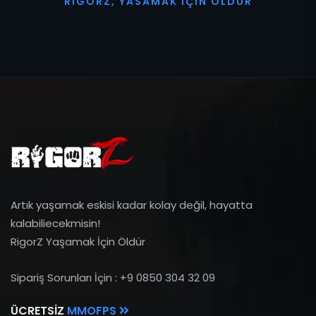
R
I
G
O
R
Z
,
Y
A
S
A
M
A
K
İ
Ç
I
N
Ö
L
D
Ü
R
Artık yaşamak eskisi kadar kolay değil, hayatta
kalabiliecekmisin!
RigorZ Yaşamak İçin Öldür
Sipariş Sorunları İçin : +9 0850 304 32 09
ÜCRETSIZ
MMOFPS