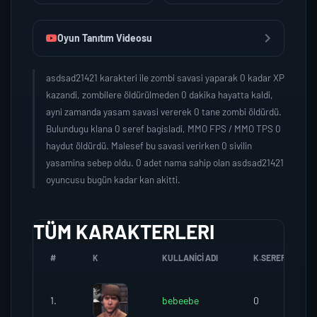
Oyun Tanıtım Videosu
asdsad21421 karakteri ile zombi savasi yaparak 0 kadar XP
kazandi, zombilere öldürülmeden 0 dakika hayatta kaldi,
ayni zamanda yasam savasi vererek 0 tane zombi öldürdü.
Bulundugu klana 0 seref bagisladi, MMO FPS / MMO TPS 0
haydut öldürdü. Malesef bu savasi verirken 0 sivilin
yasamina sebep oldu. 0 adet nama sahip olan asdsad21421
oyuncusu bugün kadar kan akitti.
TÜM KARAKTERLERI
#
K
KULLANICI ADI
K.SEREFI
1.
bebeebe
0