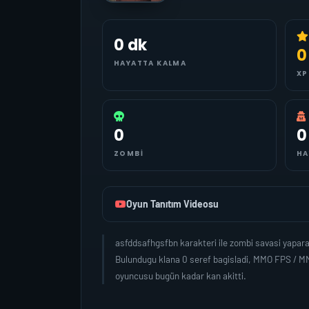
0 dk
0
HAYATTA KALMA
XP
0
0
ZOMBI
HA
Oyun Tanıtım Videosu
asfddsafhgsfbn karakteri ile zombi savasi yapar
Bulundugu klana 0 seref bagisladi, MMO FPS / MM
oyuncusu bugün kadar kan akitti.