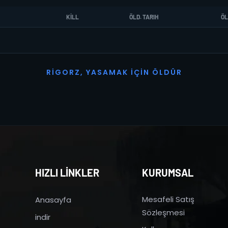
KILL
ÖLD. TARIH
ÖL
R
I
G
O
R
Z
,
Y
A
S
A
M
A
K
İ
Ç
I
N
Ö
L
D
Ü
R
HIZLI LİNKLER
KURUMSAL
Mesafeli Satış
Anasayfa
Sözleşmesi
indir