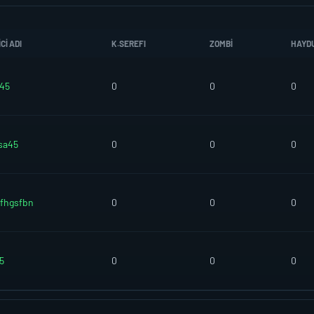
CI ADI
K.SEREFI
ZOMBI
HAYD
t45
0
0
0
sa45
0
0
0
fhgsfbn
0
0
0
5
0
0
0