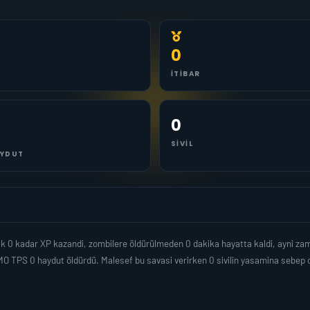
0
İTIBAR
0
SIVIL
YDUT
ak 0 kadar XP kazandi, zombilere öldürülmeden 0 dakika hayatta kaldi, ayni z
O TPS 0 haydut öldürdü. Malesef bu savasi verirken 0 sivilin yasamina sebep 