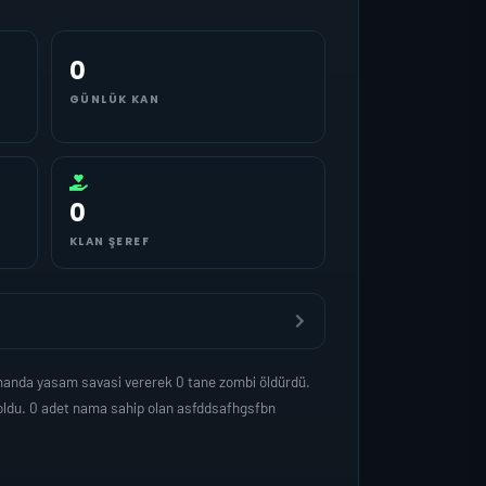
0
GÜNLÜK KAN
0
KLAN ŞEREF
amanda yasam savasi vererek 0 tane zombi öldürdü.
oldu. 0 adet nama sahip olan asfddsafhgsfbn