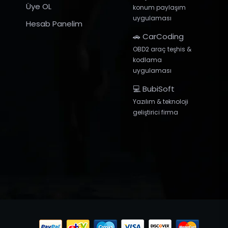
Üye OL
konum paylaşım
uygulaması
Hesab Panelim
🚗 CarCoding
OBD2 araç teşhis &
kodlama
uygulaması
💻 BubiSoft
Yazılım & teknoloji
geliştirici firma