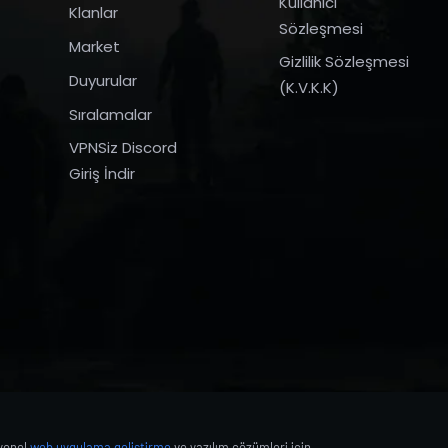
Kullanıcı
Klanlar
Sözleşmesi
Market
Gizlilik Sözleşmesi
Duyurular
(K.V.K.K)
Sıralamalar
VPNSiz Discord
Giriş İndir
syonel
web uygulama geliştirme
ve yazılım çözümleri için