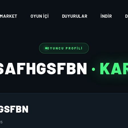
MARKET
OYUN İÇI
DUYURULAR
İNDIR
D
OYUNCU PROFILI
SAFHGSFBN
· K
GSFBN
15