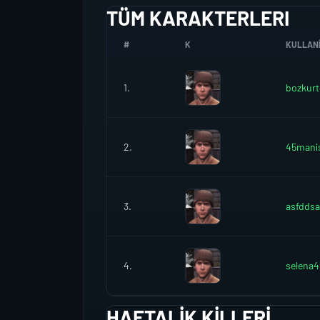
TÜM KARAKTERLERI
#
K
KULLANI
1.
bozkur
2.
45mani
3.
asfddsa
4.
selena4
HAFTALIK KILLERI