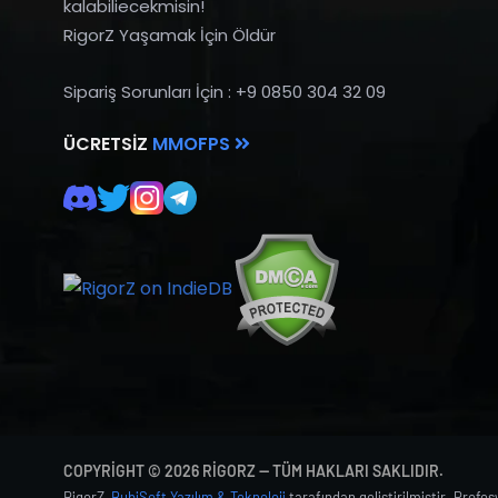
kalabiliecekmisin!
RigorZ Yaşamak İçin Öldür
Sipariş Sorunları İçin : +9 0850 304 32 09
ÜCRETSIZ
MMOFPS
COPYRIGHT © 2026 RIGORZ — TÜM HAKLARI SAKLIDIR.
RigorZ,
BubiSoft Yazılım & Teknoloji
tarafından geliştirilmiştir. Profe