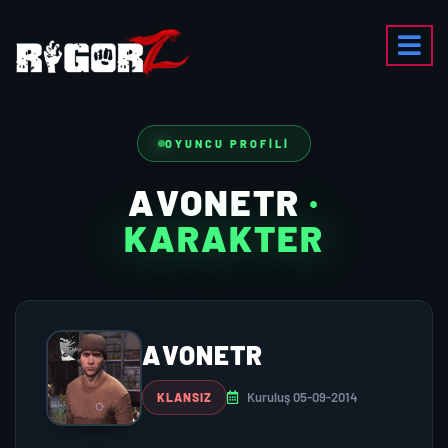
OYUNCU PROFILI
AVONETR
·
KARAKTER
AVONETR
Kuruluş 05-09-2014
KLANSIZ