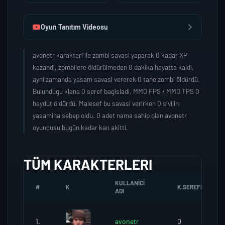
Oyun Tanıtım Videosu
avonetr karakteri ile zombi savasi yaparak 0 kadar XP
kazandi, zombilere öldürülmeden 0 dakika hayatta kaldi,
ayni zamanda yasam savasi vererek 0 tane zombi öldürdü.
Bulundugu klana 0 seref bagisladi, MMO FPS / MMO TPS 0
haydut öldürdü. Malesef bu savasi verirken 0 sivilin
yasamina sebep oldu. 0 adet nama sahip olan avonetr
oyuncusu bugün kadar kan akitti.
TÜM KARAKTERLERI
KULLANICI
#
K
K.SEREFI
ADI
1.
avonetr
0