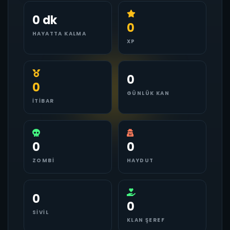
0 dk
0
HAYATTA KALMA
XP
0
0
GÜNLÜK KAN
İTIBAR
0
0
ZOMBI
HAYDUT
0
0
SIVIL
KLAN ŞEREF