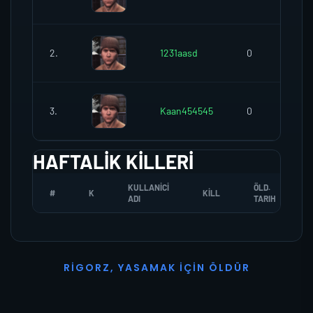
2.
1231aasd
0
3.
Kaan454545
0
HAFTALIK KILLERI
KULLANICI
ÖLD.
#
K
KILL
ADI
TARIH
R
I
G
O
R
Z
,
Y
A
S
A
M
A
K
İ
Ç
I
N
Ö
L
D
Ü
R