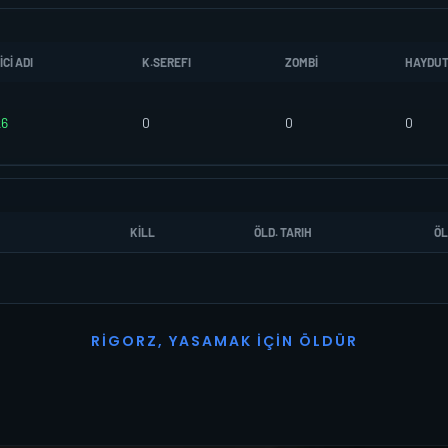
CI ADI
K.SEREFI
ZOMBI
HAYDU
k6
0
0
0
KILL
ÖLD. TARIH
ÖL
R
I
G
O
R
Z
,
Y
A
S
A
M
A
K
İ
Ç
I
N
Ö
L
D
Ü
R