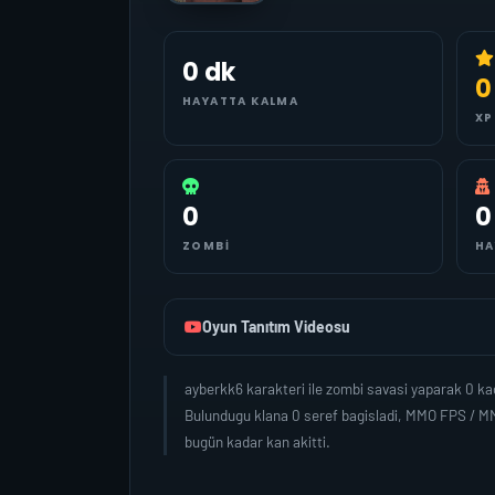
0 dk
0
HAYATTA KALMA
XP
0
0
ZOMBI
HA
Oyun Tanıtım Videosu
ayberkk6 karakteri ile zombi savasi yaparak 0 k
Bulundugu klana 0 seref bagisladi, MMO FPS / MM
bugün kadar kan akitti.