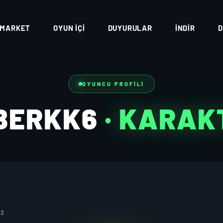
MARKET
OYUN İÇI
DUYURULAR
İNDIR
D
OYUNCU PROFILI
BERKK6
· KARAK
23