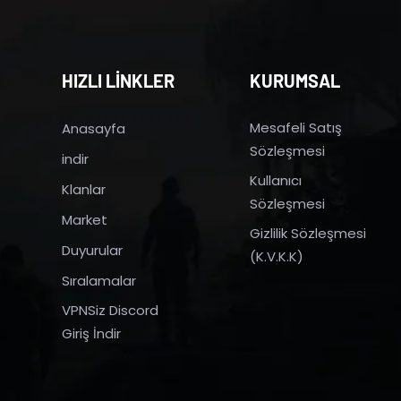
HIZLI LİNKLER
KURUMSAL
Mesafeli Satış
Anasayfa
Sözleşmesi
indir
Kullanıcı
Klanlar
Sözleşmesi
Market
Gizlilik Sözleşmesi
Duyurular
(K.V.K.K)
Sıralamalar
VPNSiz Discord
Giriş İndir