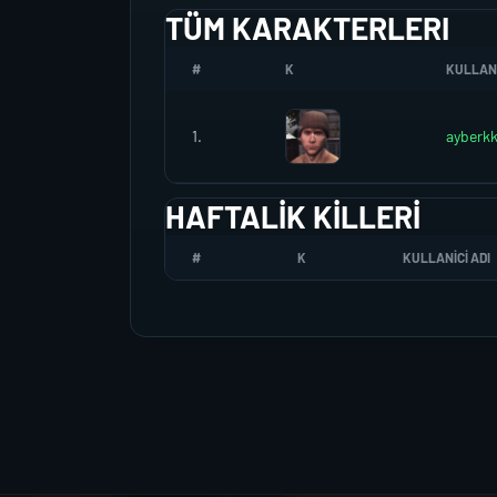
TÜM KARAKTERLERI
#
K
KULLANI
1.
ayberk
HAFTALIK KILLERI
#
K
KULLANICI ADI