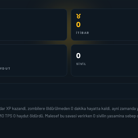
0
İTIBAR
0
SIVIL
YDUT
adar XP kazandi, zombilere öldürülmeden 0 dakika hayatta kaldi, ayni zamanda
O TPS 0 haydut öldürdü. Malesef bu savasi verirken 0 sivilin yasamina sebep