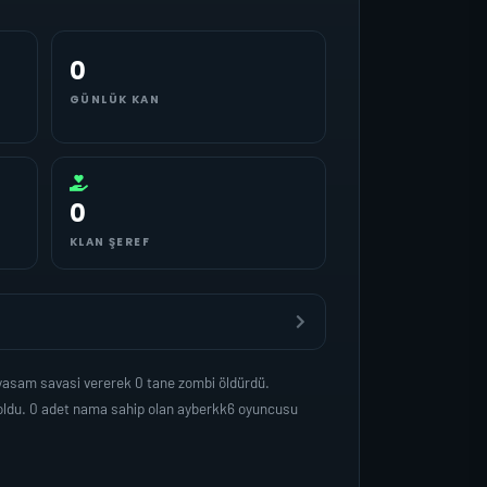
0
GÜNLÜK KAN
0
KLAN ŞEREF
 yasam savasi vererek 0 tane zombi öldürdü.
 oldu. 0 adet nama sahip olan ayberkk6 oyuncusu