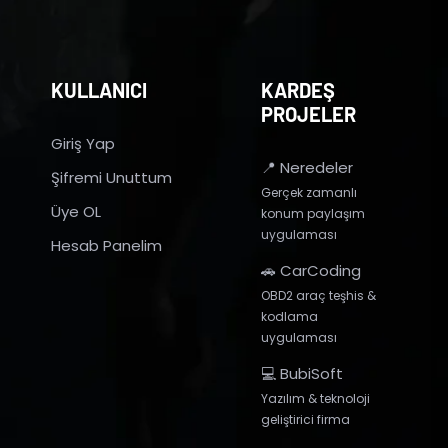
KULLANICI
KARDEŞ
PROJELER
Giriş Yap
📍 Neredeler
Şifremi Unuttum
Gerçek zamanlı
Üye OL
konum paylaşım
uygulaması
Hesab Panelim
🚗 CarCoding
OBD2 araç teşhis &
kodlama
uygulaması
💻 BubiSoft
Yazılım & teknoloji
geliştirici firma