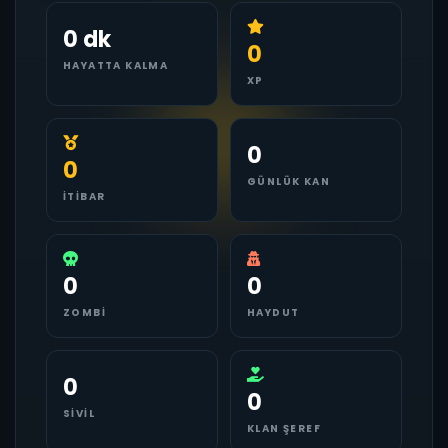
0 dk
0
HAYATTA KALMA
XP
0
0
GÜNLÜK KAN
İTIBAR
0
0
ZOMBI
HAYDUT
0
0
SIVIL
KLAN ŞEREF