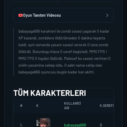
Oyun Tanıtım Videosu
babayaga666 karakteri ile zombi savasi yaparak 0 kadar
XP kazandi, zombilere öldürülmeden 0 dakika hayatta
kaldi, ayni zamanda yasam savasi vererek 0 tane zombi
öldürdü. Bulundugu klana 0 seref bagisladi, MMO FPS /
MMO TPS 0 haydut öldürdü. Malesef bu savasi verirken 0
sivilin yasamina sebep oldu. 0 adet nama sahip olan
babayaga666 oyuncusu bugün kadar kan akitti.
TÜM KARAKTERLERI
KULLANICI
#
K
K.SEREFI
ADI
1.
babayaga666
0