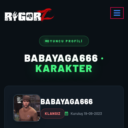
OYUNCU PROFILI
BABAYAGA666
·
KARAKTER
BABAYAGA666
Kuruluş 19-09-2023
KLANSIZ