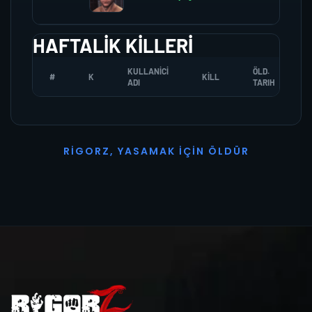
HAFTALIK KILLERI
KULLANICI
ÖLD.
#
K
KILL
ADI
TARIH
R
I
G
O
R
Z
,
Y
A
S
A
M
A
K
İ
Ç
I
N
Ö
L
D
Ü
R