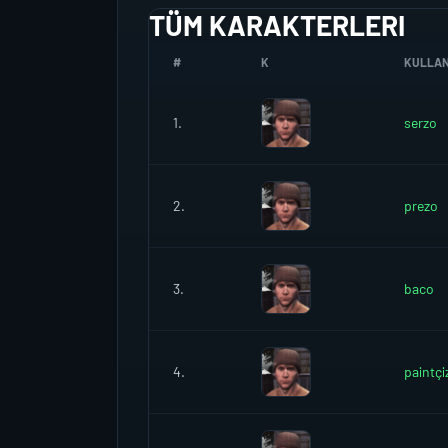
TÜM KARAKTERLERI
#
K
KULLANI
1.
serzo
2.
prezo
3.
baco
4.
paintçi