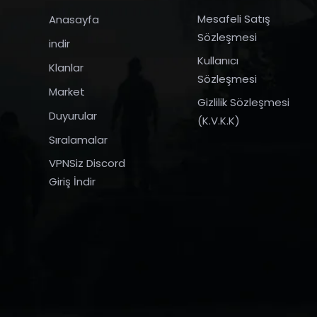
Mesafeli Satış
Anasayfa
Sözleşmesi
indir
Kullanıcı
Klanlar
Sözleşmesi
Market
Gizlilik Sözleşmesi
Duyurular
(K.V.K.K)
Sıralamalar
VPNSiz Discord
Giriş İndir