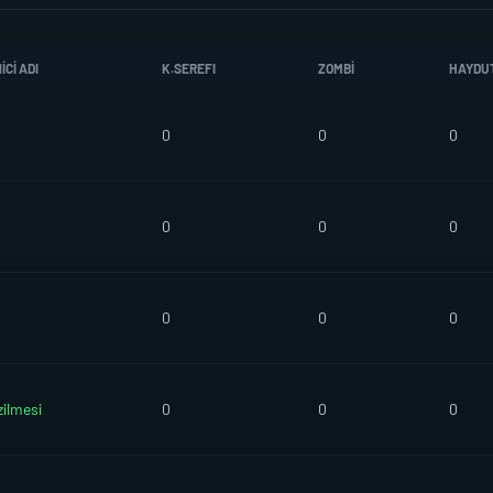
CI ADI
K.SEREFI
ZOMBI
HAYDU
0
0
0
0
0
0
0
0
0
zilmesi
0
0
0