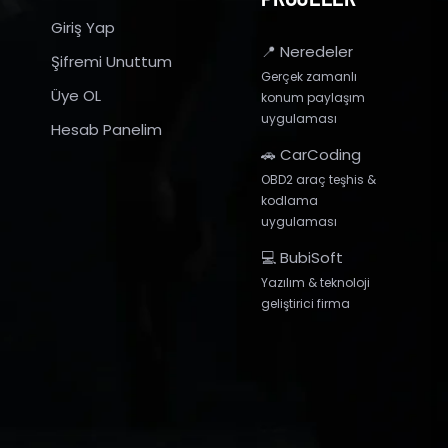
Giriş Yap
📍 Neredeler
Şifremi Unuttum
Gerçek zamanlı
Üye OL
konum paylaşım
uygulaması
Hesab Panelim
🚗 CarCoding
OBD2 araç teşhis &
kodlama
uygulaması
💻 BubiSoft
Yazılım & teknoloji
geliştirici firma