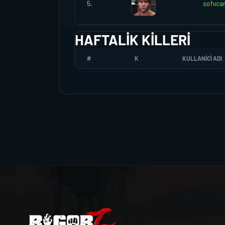
5.
sofııca
HAFTALIK KILLERI
#
K
KULLANICI ADI