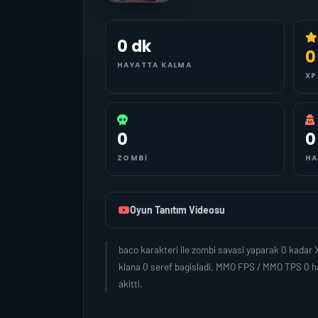
0 dk
0
HAYATTA KALMA
XP
0
0
ZOMBI
HA
Oyun Tanıtım Videosu
baco karakteri ile zombi savasi yaparak 0 kadar
klana 0 seref bagisladi, MMO FPS / MMO TPS 0 ha
akitti.