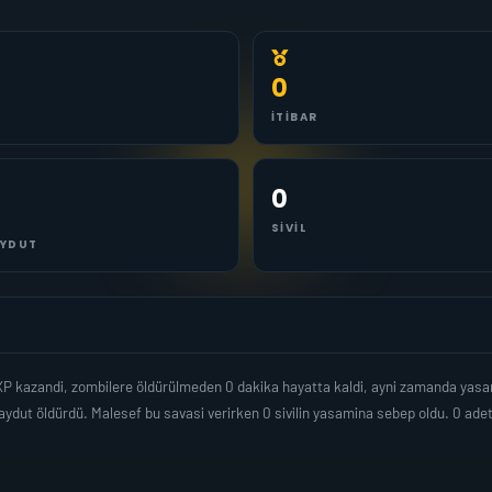
0
İTIBAR
0
SIVIL
YDUT
 XP kazandi, zombilere öldürülmeden 0 dakika hayatta kaldi, ayni zamanda yas
ydut öldürdü. Malesef bu savasi verirken 0 sivilin yasamina sebep oldu. 0 ad