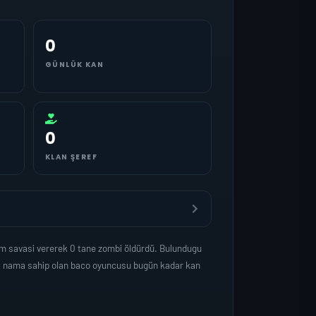
0
GÜNLÜK KAN
0
KLAN ŞEREF
am savasi vererek 0 tane zombi öldürdü. Bulundugu
et nama sahip olan baco oyuncusu bugün kadar kan