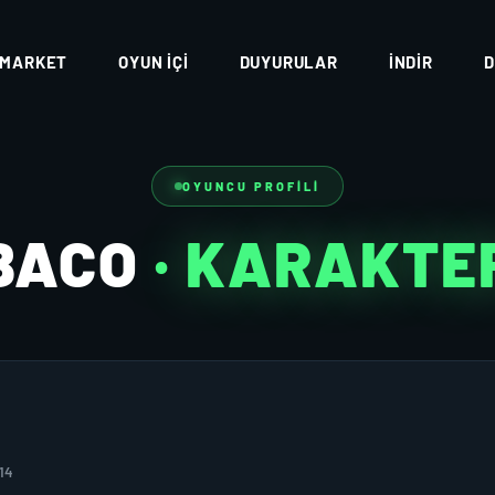
MARKET
OYUN İÇI
DUYURULAR
İNDIR
D
OYUNCU PROFILI
BACO
· KARAKTE
14