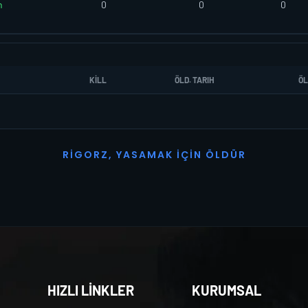
n
0
0
0
KILL
ÖLD. TARIH
ÖL
R
I
G
O
R
Z
,
Y
A
S
A
M
A
K
İ
Ç
I
N
Ö
L
D
Ü
R
HIZLI LİNKLER
KURUMSAL