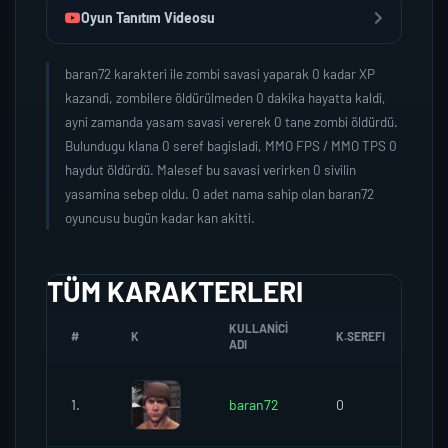
Oyun Tanıtım Videosu
baran72 karakteri ile zombi savasi yaparak 0 kadar XP
kazandi, zombilere öldürülmeden 0 dakika hayatta kaldi,
ayni zamanda yasam savasi vererek 0 tane zombi öldürdü.
Bulundugu klana 0 seref bagisladi, MMO FPS / MMO TPS 0
haydut öldürdü. Malesef bu savasi verirken 0 sivilin
yasamina sebep oldu. 0 adet nama sahip olan baran72
oyuncusu bugün kadar kan akitti.
TÜM KARAKTERLERI
KULLANICI
#
K
K.SEREFI
ZO
ADI
1.
baran72
0
0