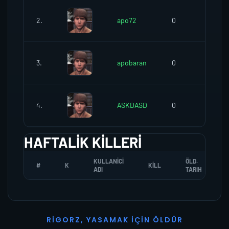
2.
apo72
0
0
3.
apobaran
0
0
4.
ASKDASD
0
0
HAFTALIK KILLERI
KULLANICI
ÖLD.
#
K
KILL
ADI
TARIH
R
I
G
O
R
Z
,
Y
A
S
A
M
A
K
İ
Ç
I
N
Ö
L
D
Ü
R