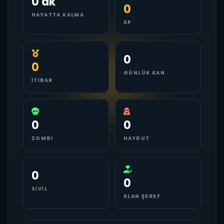
0 dk
0
HAYATTA KALMA
XP
0
0
GÜNLÜK KAN
İTIBAR
0
0
ZOMBI
HAYDUT
0
0
SIVIL
KLAN ŞEREF