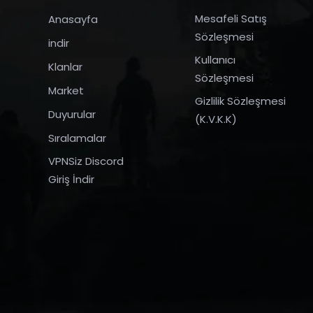
Mesafeli Satış
Anasayfa
Sözleşmesi
indir
Kullanıcı
Klanlar
Sözleşmesi
Market
Gizlilik Sözleşmesi
Duyurular
(K.V.K.K)
Sıralamalar
VPNSiz Discord
Giriş İndir