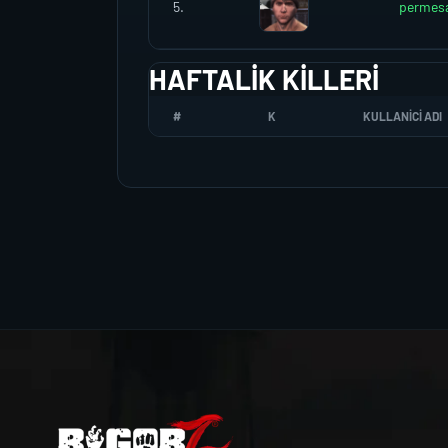
5.
permesa
HAFTALIK KILLERI
#
K
KULLANICI ADI