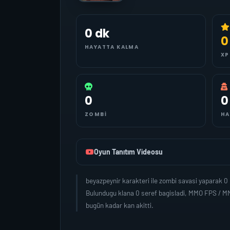
0 dk
0
HAYATTA KALMA
XP
0
0
ZOMBI
HA
Oyun Tanıtım Videosu
beyazpeynir karakteri ile zombi savasi yaparak 
Bulundugu klana 0 seref bagisladi, MMO FPS / MM
bugün kadar kan akitti.