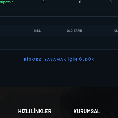
npeynir
0
0
0
KILL
ÖLD. TARIH
ÖL
R
I
G
O
R
Z
,
Y
A
S
A
M
A
K
İ
Ç
I
N
Ö
L
D
Ü
R
HIZLI LİNKLER
KURUMSAL