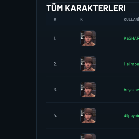
TÜM KARAKTERLERI
#
K
KULLANIC
1.
KaSHAR
2.
Helimpe
3.
beyazpe
4.
dilpeyni