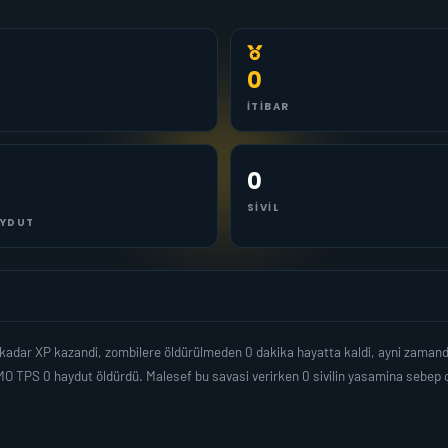
0
İTIBAR
0
SIVIL
YDUT
0 kadar XP kazandi, zombilere öldürülmeden 0 dakika hayatta kaldi, ayni zaman
O TPS 0 haydut öldürdü. Malesef bu savasi verirken 0 sivilin yasamina sebep 