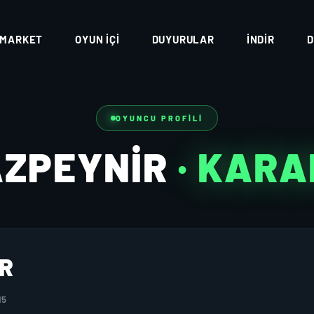
MARKET
OYUN İÇI
DUYURULAR
İNDIR
D
OYUNCU PROFILI
AZPEYNIR
· KAR
R
15