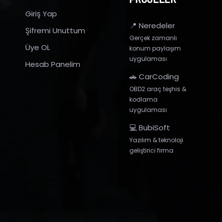
Giriş Yap
📍 Neredeler
Şifremi Unuttum
Gerçek zamanlı
Üye OL
konum paylaşım
uygulaması
Hesab Panelim
🚗 CarCoding
OBD2 araç teşhis &
kodlama
uygulaması
💻 BubiSoft
Yazılım & teknoloji
geliştirici firma