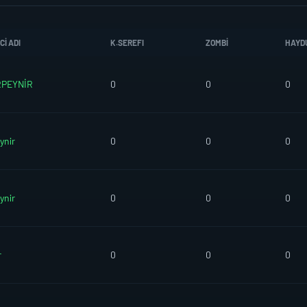
I ADI
K.SEREFI
ZOMBI
HAYD
PEYNİR
0
0
0
ynir
0
0
0
ynir
0
0
0
r
0
0
0