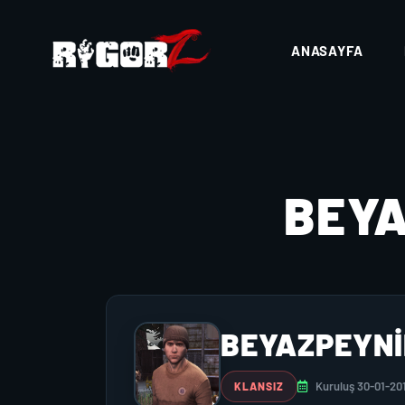
ANASAYFA
BEY
BEYAZPEYNI
Kuruluş 30-01-20
KLANSIZ