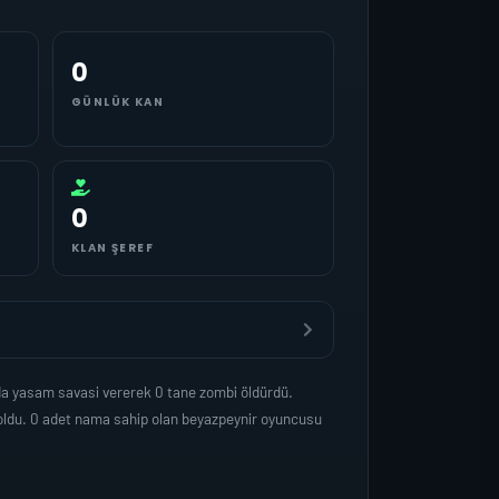
0
GÜNLÜK KAN
0
KLAN ŞEREF
da yasam savasi vererek 0 tane zombi öldürdü.
oldu. 0 adet nama sahip olan beyazpeynir oyuncusu