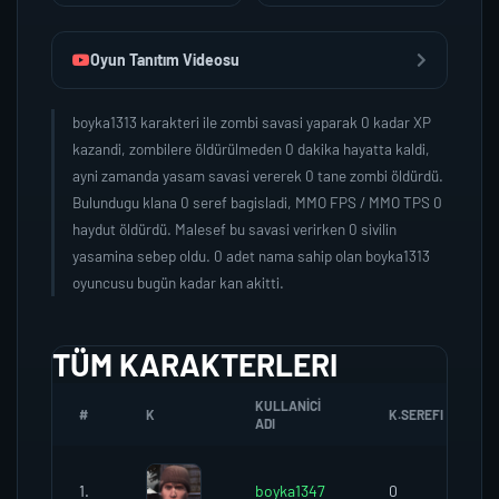
Oyun Tanıtım Videosu
boyka1313 karakteri ile zombi savasi yaparak 0 kadar XP
kazandi, zombilere öldürülmeden 0 dakika hayatta kaldi,
ayni zamanda yasam savasi vererek 0 tane zombi öldürdü.
Bulundugu klana 0 seref bagisladi, MMO FPS / MMO TPS 0
haydut öldürdü. Malesef bu savasi verirken 0 sivilin
yasamina sebep oldu. 0 adet nama sahip olan boyka1313
oyuncusu bugün kadar kan akitti.
TÜM KARAKTERLERI
KULLANICI
#
K
K.SEREFI
ADI
1.
boyka1347
0