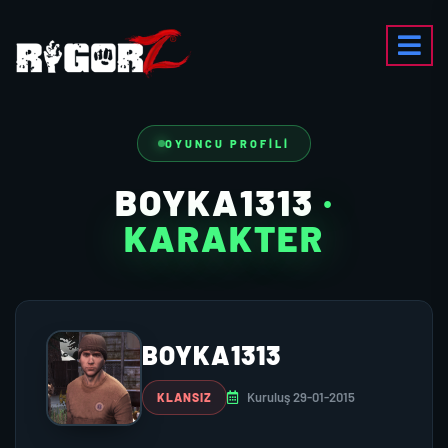
OYUNCU PROFILI
BOYKA1313
·
KARAKTER
BOYKA1313
Kuruluş 29-01-2015
KLANSIZ