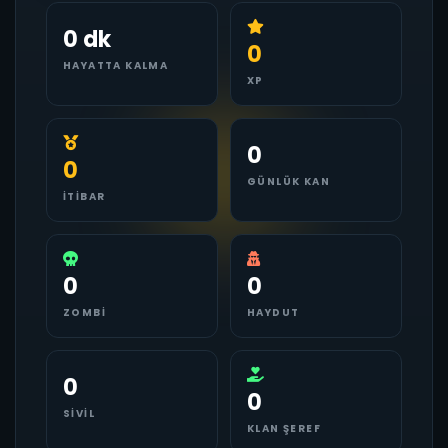
0 dk
0
HAYATTA KALMA
XP
0
0
GÜNLÜK KAN
İTIBAR
0
0
ZOMBI
HAYDUT
0
0
SIVIL
KLAN ŞEREF