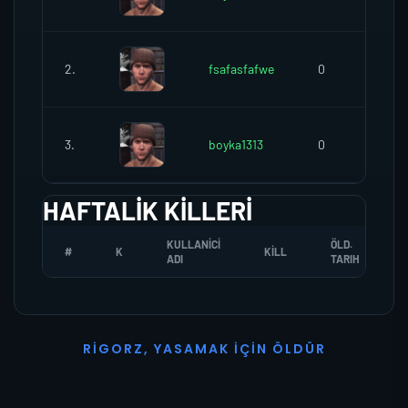
2.
fsafasfafwe
0
3.
boyka1313
0
HAFTALIK KILLERI
KULLANICI
ÖLD.
#
K
KILL
ADI
TARIH
R
I
G
O
R
Z
,
Y
A
S
A
M
A
K
İ
Ç
I
N
Ö
L
D
Ü
R