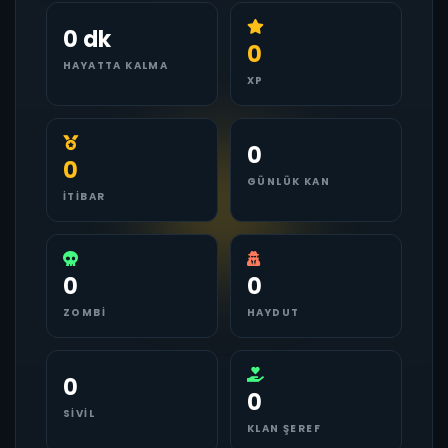
0 dk
0
HAYATTA KALMA
XP
0
0
GÜNLÜK KAN
İTIBAR
0
0
ZOMBI
HAYDUT
0
0
SIVIL
KLAN ŞEREF