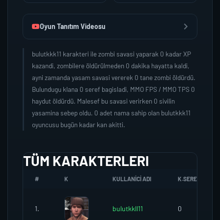
Oyun Tanıtım Videosu
bulutkkk11 karakteri ile zombi savasi yaparak 0 kadar XP
kazandi, zombilere öldürülmeden 0 dakika hayatta kaldi,
ayni zamanda yasam savasi vererek 0 tane zombi öldürdü.
Bulundugu klana 0 seref bagisladi, MMO FPS / MMO TPS 0
haydut öldürdü. Malesef bu savasi verirken 0 sivilin
yasamina sebep oldu. 0 adet nama sahip olan bulutkkk11
oyuncusu bugün kadar kan akitti.
TÜM KARAKTERLERI
#
K
KULLANICI ADI
K.SEREFI
1.
bulutkkll11
0