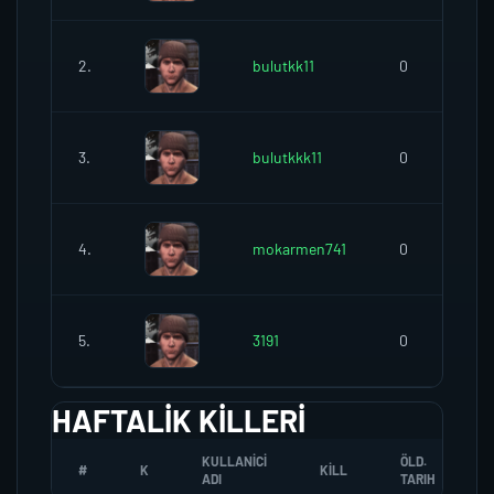
2.
bulutkk11
0
3.
bulutkkk11
0
4.
mokarmen741
0
5.
3191
0
HAFTALIK KILLERI
KULLANICI
ÖLD.
#
K
KILL
ADI
TARIH