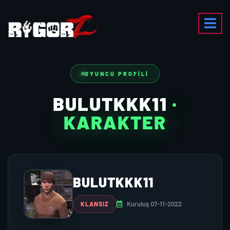
OYUNCU PROFILI
BULUTKKK11
·
KARAKTER
BULUTKKK11
Kuruluş 07-11-2022
KLANSIZ