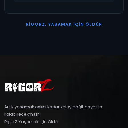
R
I
G
O
R
Z
,
Y
A
S
A
M
A
K
İ
Ç
I
N
Ö
L
D
Ü
R
Artık yaşamak eskisi kadar kolay değil, hayatta
kalabiliecekmisin!
RigorZ Yaşamak İçin Öldür