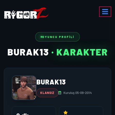
OYUNCU PROFILI
BURAK13
· KARAKTER
BURAK13
Kuruluş 05-09-2014
KLANSIZ