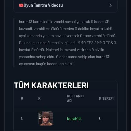
Oyun Tanıtım Videosu
burak13 karakteri ile zombi savasi yaparak 0 kadar XP
kazandi, zombilere öldürülmeden 0 dakika hayatta kaldi,
ayni zamanda yasam savasi vererek 0 tane zombi öldürdü.
Bulundugu klana 0 seref bagisladi, MMO FPS / MMO TPS 0
haydut öldürdü. Malesef bu savasi verirken 0 sivilin
yasamina sebep oldu. 0 adet nama sahip olan burak13
oyuncusu bugün kadar kan akitti.
TÜM KARAKTERLERI
KULLANICI
#
K
K.SEREFI
Z
ADI
1.
burak13
0
0