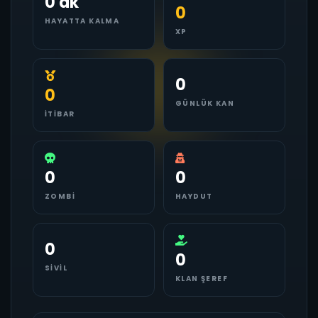
0 dk
0
HAYATTA KALMA
XP
0
0
GÜNLÜK KAN
İTIBAR
0
0
ZOMBI
HAYDUT
0
0
SIVIL
KLAN ŞEREF