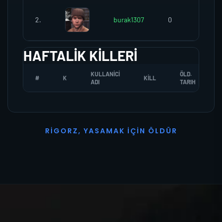
2.
burak1307
0
0
HAFTALIK KILLERI
KULLANICI
ÖLD.
#
K
KILL
ADI
TARIH
R
I
G
O
R
Z
,
Y
A
S
A
M
A
K
İ
Ç
I
N
Ö
L
D
Ü
R