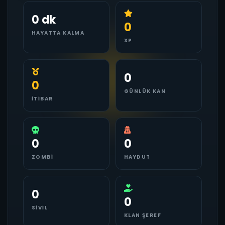
0 dk
0
HAYATTA KALMA
XP
0
0
GÜNLÜK KAN
İTIBAR
0
0
ZOMBI
HAYDUT
0
0
SIVIL
KLAN ŞEREF