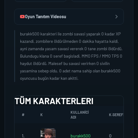
Oyun Tanıtım Videosu
burakk500 karakteri ile zombi savasi yaparak 0 kadar XP
kazandi, zombilere öldürülmeden 0 dakika hayatta kaldi,
ayni zamanda yasam savasi vererek 0 tane zombi öldürdü.
Bulundugu klana 0 seref bagisladi, MMO FPS / MMO TPS 0
haydut öldürdü. Malesef bu savasi verirken 0 sivilin
yasamina sebep oldu. 0 adet nama sahip olan burakk500
oyuncusu bugün kadar kan akitti.
TÜM KARAKTERLERI
KULLANICI
#
K
K.SEREFI
ADI
1.
burakk500
0