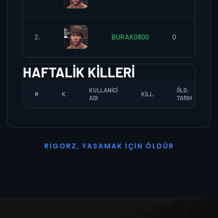
2.
BURAK0800
0
HAFTALIK KILLERI
KULLANICI
ÖLD.
#
K
KILL
ADI
TARIH
R
I
G
O
R
Z
,
Y
A
S
A
M
A
K
İ
Ç
I
N
Ö
L
D
Ü
R