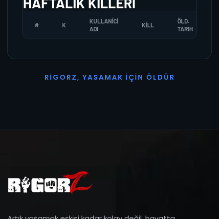
HAFTALIK KILLERI
KULLANICI
ÖLD.
#
K
KILL
ADI
TARIH
R
I
G
O
R
Z
,
Y
A
S
A
M
A
K
İ
Ç
I
N
Ö
L
D
Ü
R
Artık yaşamak eskisi kadar kolay değil, hayatta