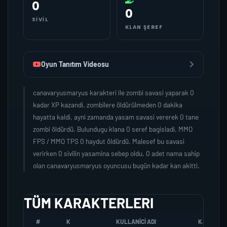
0
0
SIVIL
KLAN ŞEREF
Oyun Tanıtım Videosu
canavaryusmaryus karakteri ile zombi savasi yaparak 0
kadar XP kazandi, zombilere öldürülmeden 0 dakika
hayatta kaldi, ayni zamanda yasam savasi vererek 0 tane
zombi öldürdü. Bulundugu klana 0 seref bagisladi, MMO
FPS / MMO TPS 0 haydut öldürdü. Malesef bu savasi
verirken 0 sivilin yasamina sebep oldu. 0 adet nama sahip
olan canavaryusmaryus oyuncusu bugün kadar kan akitti.
TÜM KARAKTERLERI
#
K
KULLANICI ADI
K.SEREFI