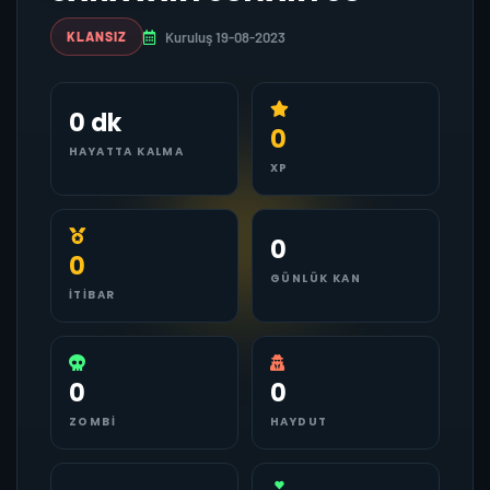
Kuruluş 19-08-2023
KLANSIZ
0 dk
0
HAYATTA KALMA
XP
0
0
GÜNLÜK KAN
İTIBAR
0
0
ZOMBI
HAYDUT