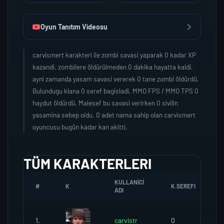
Oyun Tanıtım Videosu
carvismert karakteri ile zombi savasi yaparak 0 kadar XP
kazandi, zombilere öldürülmeden 0 dakika hayatta kaldi,
ayni zamanda yasam savasi vererek 0 tane zombi öldürdü.
Bulundugu klana 0 seref bagisladi, MMO FPS / MMO TPS 0
haydut öldürdü. Malesef bu savasi verirken 0 sivilin
yasamina sebep oldu. 0 adet nama sahip olan carvismert
oyuncusu bugün kadar kan akitti.
TÜM KARAKTERLERI
KULLANICI
#
K
K.SEREFI
Z
ADI
1.
carvistr
0
0