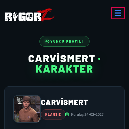
OYUNCU PROFILI
CARVISMERT
·
KARAKTER
CARVISMERT
Kuruluş 24-02-2023
KLANSIZ