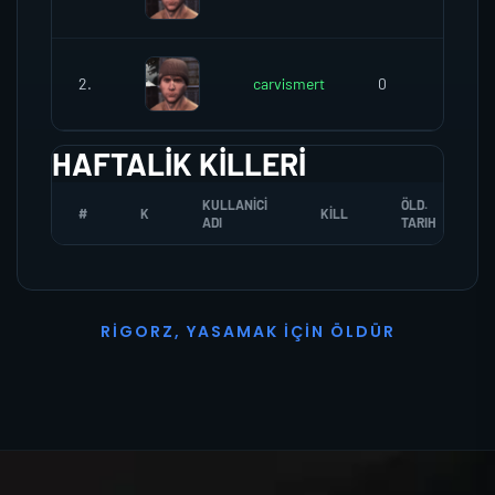
2.
carvismert
0
0
HAFTALIK KILLERI
KULLANICI
ÖLD.
#
K
KILL
ADI
TARIH
R
I
G
O
R
Z
,
Y
A
S
A
M
A
K
İ
Ç
I
N
Ö
L
D
Ü
R