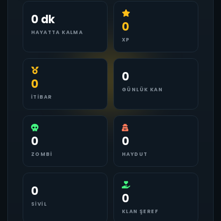
0 dk
0
HAYATTA KALMA
XP
0
0
GÜNLÜK KAN
İTIBAR
0
0
ZOMBI
HAYDUT
0
0
SIVIL
KLAN ŞEREF