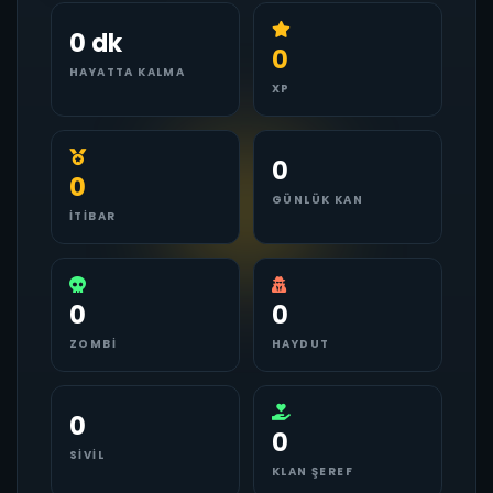
0 dk
0
HAYATTA KALMA
XP
0
0
GÜNLÜK KAN
İTIBAR
0
0
ZOMBI
HAYDUT
0
0
SIVIL
KLAN ŞEREF