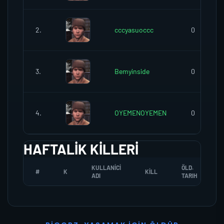
2.
cccyasuoccc
0
3.
Bemyinside
0
4.
OYEMENOYEMEN
0
HAFTALIK KILLERI
KULLANICI
ÖLD.
#
K
KILL
ADI
TARIH