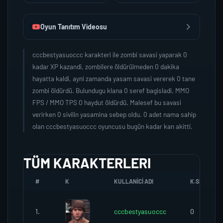
Oyun Tanıtım Videosu
cccbestyasuoccc karakteri ile zombi savasi yaparak 0
kadar XP kazandi, zombilere öldürülmeden 0 dakika
hayatta kaldi, ayni zamanda yasam savasi vererek 0 tane
zombi öldürdü. Bulundugu klana 0 seref bagisladi, MMO
FPS / MMO TPS 0 haydut öldürdü. Malesef bu savasi
verirken 0 sivilin yasamina sebep oldu. 0 adet nama sahip
olan cccbestyasuoccc oyuncusu bugün kadar kan akitti.
TÜM KARAKTERLERI
#
K
KULLANICI ADI
K.SEREFI
1.
cccbestyasuoccc
0