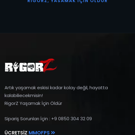
R
I
G
O
R
Z
,
Y
A
S
A
M
A
K
İ
Ç
I
N
Ö
L
D
Ü
R
Artık yaşamak eskisi kadar kolay değil, hayatta
kalabiliecekmisin!
RigorZ Yaşamak İçin Öldür
Sipariş Sorunları İçin : +9 0850 304 32 09
ÜCRETSIZ
MMOFPS