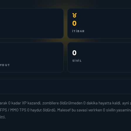
0
İTIBAR
0
SIVIL
YDUT
arak 0 kadar XP kazandi, zombilere öldürülmeden 0 dakika hayatta kaldi, ayn
 FPS / MMO TPS 0 haydut öldürdü. Malesef bu savasi verirken 0 sivilin yasamin
tti.