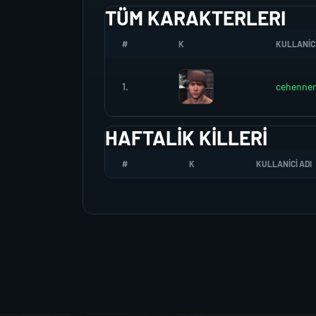
TÜM KARAKTERLERI
#
K
KULLANICI
1.
cehennem
HAFTALIK KILLERI
#
K
KULLANICI ADI