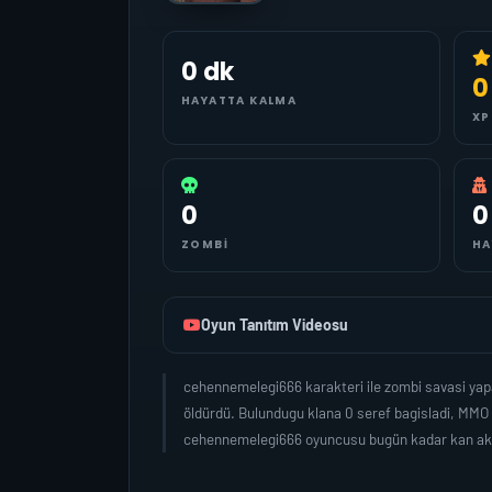
0 dk
0
HAYATTA KALMA
XP
0
0
ZOMBI
HA
Oyun Tanıtım Videosu
cehennemelegi666 karakteri ile zombi savasi yap
öldürdü. Bulundugu klana 0 seref bagisladi, MMO
cehennemelegi666 oyuncusu bugün kadar kan aki