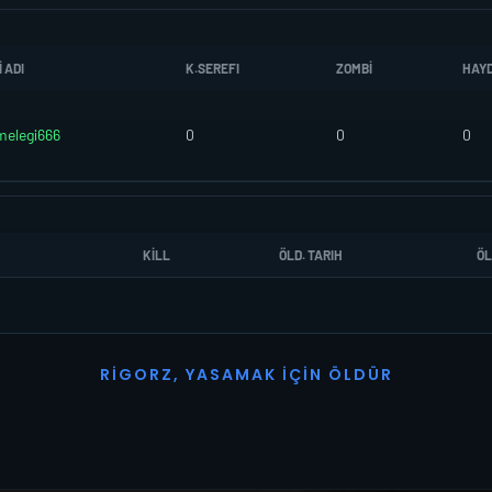
 ADI
K.SEREFI
ZOMBI
HAY
elegi666
0
0
0
KILL
ÖLD. TARIH
ÖL
R
I
G
O
R
Z
,
Y
A
S
A
M
A
K
İ
Ç
I
N
Ö
L
D
Ü
R