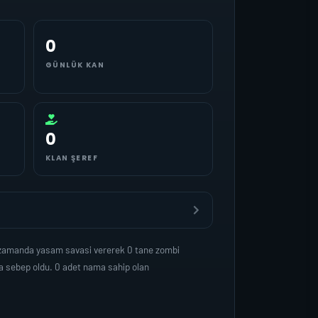
0
GÜNLÜK KAN
0
KLAN ŞEREF
i zamanda yasam savasi vererek 0 tane zombi
a sebep oldu. 0 adet nama sahip olan