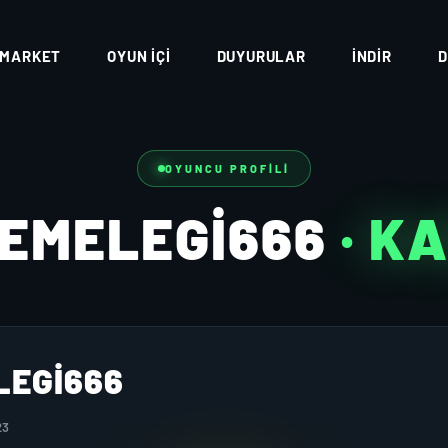
MARKET
OYUN İÇI
DUYURULAR
İNDIR
D
OYUNCU PROFILI
EMELEGI666
· K
LEGI666
23