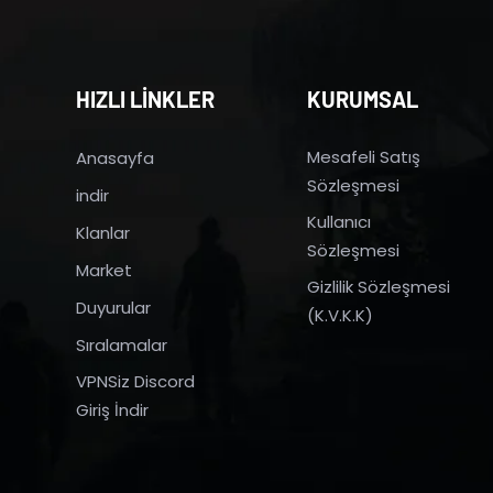
HIZLI LİNKLER
KURUMSAL
Mesafeli Satış
Anasayfa
Sözleşmesi
indir
Kullanıcı
Klanlar
Sözleşmesi
Market
Gizlilik Sözleşmesi
Duyurular
(K.V.K.K)
Sıralamalar
VPNSiz Discord
Giriş İndir