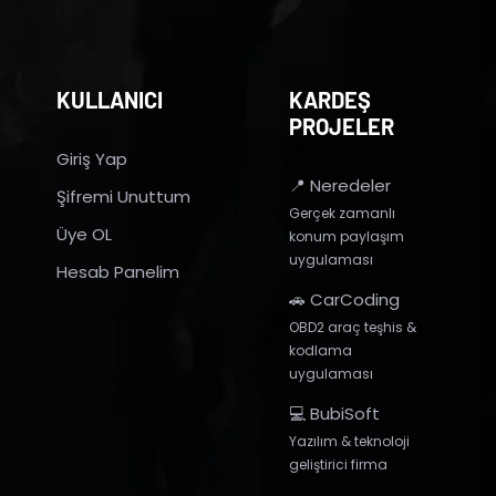
KULLANICI
KARDEŞ
PROJELER
Giriş Yap
📍 Neredeler
Şifremi Unuttum
Gerçek zamanlı
Üye OL
konum paylaşım
uygulaması
Hesab Panelim
🚗 CarCoding
OBD2 araç teşhis &
kodlama
uygulaması
💻 BubiSoft
Yazılım & teknoloji
geliştirici firma